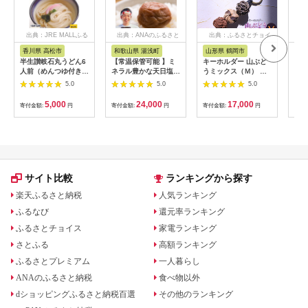
出典：JRE MALLふる
出典：ANAのふるさと
出典：ふるさとチョイ
出
さと納税
納税
ス
香川県 高松市
和歌山県 湯浅町
山形県 鶴岡市
佐
半生讃岐石丸うどん6
【常温保管可能 】ミ
キーホルダー 山ぶど
【伊
人前（めんつゆ付き）
ネラル豊かな天日塩だ
うミックス（Ｍ） 山
ース
麺300g×2袋
けで漬けた無添加梅干
形県鶴岡市 アトリエ
5.0
5.0
5.0
し2kg 梅ボーイズ｜
かおる | 山葡萄 雑貨
南高梅
キーホルダー ギフト
5,000
24,000
17,000
寄付金額:
円
寄付金額:
円
寄付金額:
円
寄付
B201_EP6024
贈り物 お取り寄せ 返
礼品
サイト比較
ランキングから探す
楽天ふるさと納税
人気ランキング
ふるなび
還元率ランキング
ふるさとチョイス
家電ランキング
さとふる
高額ランキング
ふるさとプレミアム
一人暮らし
ANAのふるさと納税
食べ物以外
dショッピングふるさと納税百選
その他のランキング