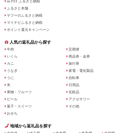
au PAY ふるさと納税
ふるさと本舗
ヤフーのふるさと納税
マイナビふるさと納税
ポイント還元キャンペーン
人気の返礼品から探す
牛肉
定期便
いくら
商品券・金券
カニ
旅行券
うなぎ
家電・電化製品
うに
自転車
米
日用品
果物・フルーツ
化粧品
ビール
アクセサリー
菓子・スイーツ
その他
おせち
地域から返礼品を探す