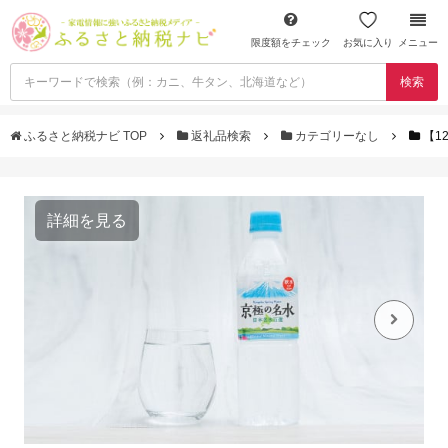
限度額をチェック
お気に入り
メニュー
検索
ふるさと納税ナビ TOP
返礼品検索
カテゴリーなし
【1
詳細を見る