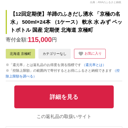
出典：ANAのふるさと納税
【12回定期便】羊蹄のふきだし湧水 「京極の名
水」 500ml×24本 （1ケース） 軟水 水 みず ペッ
トボトル 国産 定期便 北海道 京極町
115,000
寄付金額:
円
お気に入り
北海道 京極町
カテゴリーなし
※「還元率」とは返礼品のお得度を測る指標です
（還元率とは）
※「控除上限額」の範囲内で寄付するとお得にふるさと納税できます
（控
除上限額を調べる）
詳細を見る
この返礼品の取扱いサイト