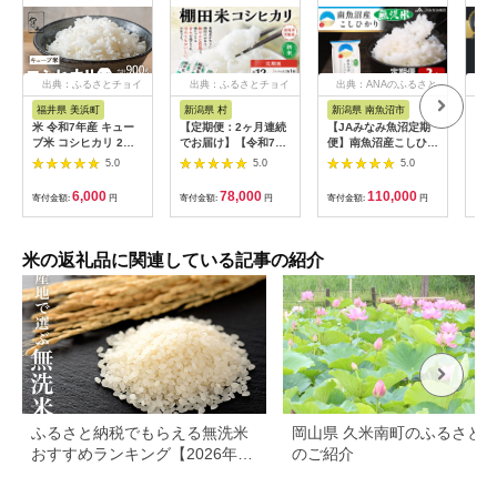
出典：ふるさとチョイ
出典：ふるさとチョイ
出典：ANAのふるさと
出
ス
ス
納税
福井県 美浜町
新潟県 村
新潟県 南魚沼市
新
米 令和7年産 キュー
【定期便：2ヶ月連続
【JAみなみ魚沼定期
【令
ブ米 コシヒカリ 2合
でお届け】【令和7年
便】南魚沼産こしひか
南魚
× 3個 計900g 真空パ
産米】新潟県村上市岩
り無洗米（2kg×全12
お米
5.0
5.0
5.0
ック 新庄やまびこ米
船産 棚田米コシヒカ
回）研がずに炊ける
（お
（白米）【化粧箱入り
リ 12kg+パックごは
節水 手間いらず 精米
方ガ
6,000
78,000
110,000
寄付金額:
円
寄付金額:
円
寄付金額:
円
寄付
ギフト プレゼント 母
ん(150g×1個)×2ヶ月
特A獲得日本一産地 高
の日 父の日 お中元 お
1067117
品質精米 雪国の恵み
歳暮 BBQ 災害 対策
もっちり甘い 南魚沼
】 [m23-a009]
産コシヒカリ
米の返礼品に関連している記事の紹介
ふるさと納税でもらえる無洗米
岡山県 久米南町のふるさと
おすすめランキング【2026年最
のご紹介
新版】還元率・容量別で徹底比
較