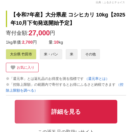
出典：ふるさとチョイス
【令和7年産】大分県産 コシヒカリ 10kg【2025
年10月下旬発送開始予定】
27,000
寄付金額:
円
1kg単価:
2,700
円
量:
10
kg
大分県 竹田市
米・パン
米
その他
お気に入り
※「還元率」とは返礼品のお得度を測る指標です
（還元率とは）
※「控除上限額」の範囲内で寄付するとお得にふるさと納税できます
（控
除上限額を調べる）
詳細を見る
この返礼品の取扱いサイト