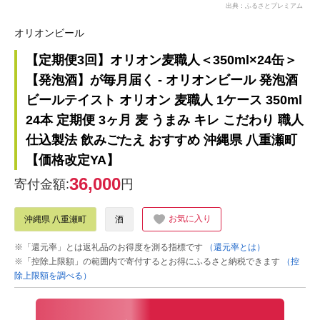
出典：ふるさとプレミアム
オリオンビール
【定期便3回】オリオン麦職人＜350ml×24缶＞
【発泡酒】が毎月届く - オリオンビール 発泡酒
ビールテイスト オリオン 麦職人 1ケース 350ml
24本 定期便 3ヶ月 麦 うまみ キレ こだわり 職人
仕込製法 飲みごたえ おすすめ 沖縄県 八重瀬町
【価格改定YA】
36,000
寄付金額:
円
お気に入り
沖縄県 八重瀬町
酒
※「還元率」とは返礼品のお得度を測る指標です
（還元率とは）
※「控除上限額」の範囲内で寄付するとお得にふるさと納税できます
（控
除上限額を調べる）