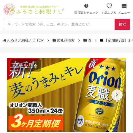
限度額をチェック
お気に入り
メニュー
検索
ふるさと納税ナビ TOP
返礼品検索
酒
【定期便3回】オリ
詳細を見る