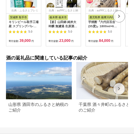
出典：ふるさとプレミ
出典：auPAYふるさと納
出典：auPAYふるさと納
出典
アム
税
税
茨城県 取手市
栃木県 栃木市
鹿児島県 薩摩川内市
鹿
キリンビール取手工場
【姿】山田錦 純米大
芋焼酎『六代目百合
K-
産 スプリングバレー
吟醸 無濾過 生原酒・
(35度)』1800ml×6本
焼酎
ジャパンエール〈香〉
純米吟醸生原酒Black
セット 塩田酒造 ISR-
ヒ・
5.0
5.0
5.0
350ml缶-24本×2ケー
Impact セット｜ お酒
708
つま
ス|KIRIN 麒麟 ビール
さけ 日本酒 地酒 純米
分」
39,000
23,000
84,000
寄付金額:
円
寄付金額:
円
寄付金額:
円
寄付
クラフトビール
大吟醸 無濾過 原酒 人
鉾・
SPRING VALLEY
気 ギフト 栃木
72
BREWERY 茨城県 取
ト！
手市（AB076-1）
霧島
酒の返礼品に関連している記事の紹介
格芋
み比
み 
山形県 酒田市のふるさと納税の
千葉県 酒々井町のふるさと
ご紹介
のご紹介