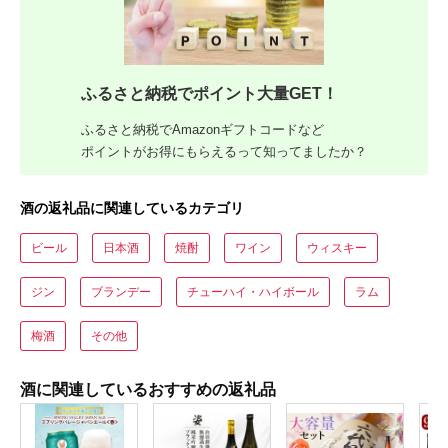
ふるさと納税でポイント大量GET！
ふるさと納税でAmazonギフトコードなど
ポイントがお得にもらえるって知ってましたか？
酒の返礼品に関連しているカテゴリ
ビール
日本酒
焼酎
ワイン
ウィスキー
ジン
ブランデー
チューハイ・ハイボール
ラム
梅酒
その他
酒に関連しているおすすめの返礼品