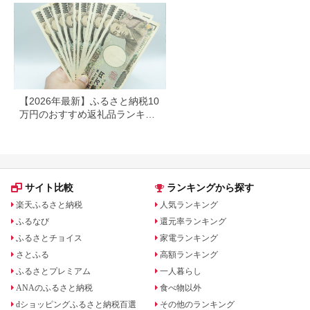
400枚 東北産 製造元
北上市 トイレットペ
ーパー ダブル シング
ル 岩手県 北上市
E0292R0806-13
【2026年最新】ふるさと納税10
万円のおすすめ返礼品ランキン
グ｜食品・家電・日用品を厳選
サイト比較
ランキングから探す
楽天ふるさと納税
人気ランキング
ふるなび
還元率ランキング
ふるさとチョイス
家電ランキング
さとふる
高額ランキング
ふるさとプレミアム
一人暮らし
ANAのふるさと納税
食べ物以外
dショッピングふるさと納税百選
その他のランキング