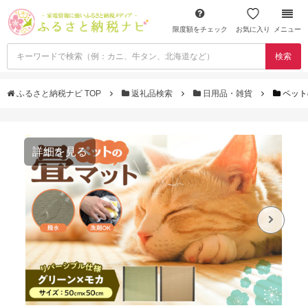
限度額をチェック
お気に入り
メニュー
検索
ふるさと納税ナビ TOP
返礼品検索
日用品・雑貨
ペット
詳細を見る