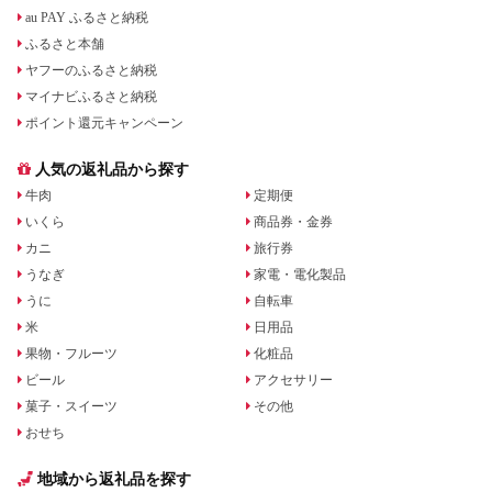
au PAY ふるさと納税
ふるさと本舗
ヤフーのふるさと納税
マイナビふるさと納税
ポイント還元キャンペーン
人気の返礼品から探す
牛肉
定期便
いくら
商品券・金券
カニ
旅行券
うなぎ
家電・電化製品
うに
自転車
米
日用品
果物・フルーツ
化粧品
ビール
アクセサリー
菓子・スイーツ
その他
おせち
地域から返礼品を探す