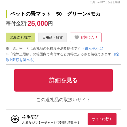
出典：auPAYふるさと納税
ペットの畳マット 50 グリーン×モカ
25,000
寄付金額:
円
お気に入り
北海道 札幌市
日用品・雑貨
※「還元率」とは返礼品のお得度を測る指標です
（還元率とは）
※「控除上限額」の範囲内で寄付するとお得にふるさと納税できます
（控
除上限額を調べる）
詳細を見る
この返礼品の取扱いサイト
ふるなび
サイトに行く
ふるなびマネーチャージで5%即増量中！