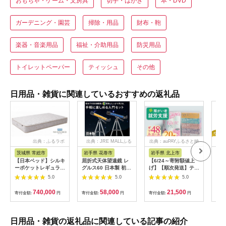
おもちゃ・ゲーム・文房具
切手・はがき
本・DVD
ガーデニング・園芸
掃除・用品
財布・鞄
楽器・音楽用品
福祉・介助用品
防災用品
トイレットペーパー
ティッシュ
その他
日用品・雑貨に関連しているおすすめの返礼品
出典：ふるラボ
出典：JRE MALLふる
出典：auPAYふるさと納
出典
さと納税
税
茨城県 常総市
岩手県 花巻市
岩手県 北上市
神
【日本ベッド】シルキ
屈折式天体望遠鏡 レ
【6/24～寄附額値上
【9
ーポケットレギュラー
グルス60 日本製 初心
げ】【順次発送】ティ
了】
11334 シングル 日本
者用 スマホ撮影 (カラ
ッシュペーパー 20箱
ミオ 
5.0
5.0
5.0
ベッド シルキーポケ
ー：オレンジ）
＆ トイレットロール
限定
ットレギュラー シン
【1835-2】
(ダブル) 48個 福祉施
キ 
740,000
58,000
21,500
寄付金額:
円
寄付金額:
円
寄付金額:
円
寄付
グル 通気性 ロングセ
設支援 日用品 常備品
ラー 放湿性 ※沖縄
備蓄品 box ちり紙 テ
県・離島への配送不可
ィシュー ボックステ
ィッシュ パルプ
日用品・雑貨の返礼品に関連している記事の紹介
100％ 無香料 1箱