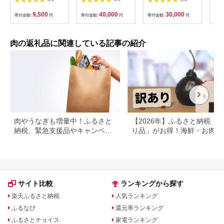
和牛 牛肉 霜降り 赤身
ンド牛 高級 国産 霜降
済
お肉 ギフト お取り寄
り 冷凍 ふるさと 人気
9,500
40,000
30,000
寄付金額:
円
寄付金額:
円
寄付金額:
円
寄付
せ プレゼント 今野畜
焼肉 焼肉用 BBQ バ
産 福島 bp002-aa
ーベキュー SS38
肉の返礼品に関連している記事の紹介
肉やうなぎも増量中！ふるさと
【2026年】ふるさと納税「
納税、緊急支援品やキャンペー
り品」がお得！海鮮・お肉・
ン中の返礼品
イーツ返礼品特集
サイト比較
ランキングから探す
楽天ふるさと納税
人気ランキング
ふるなび
還元率ランキング
ふるさとチョイス
家電ランキング