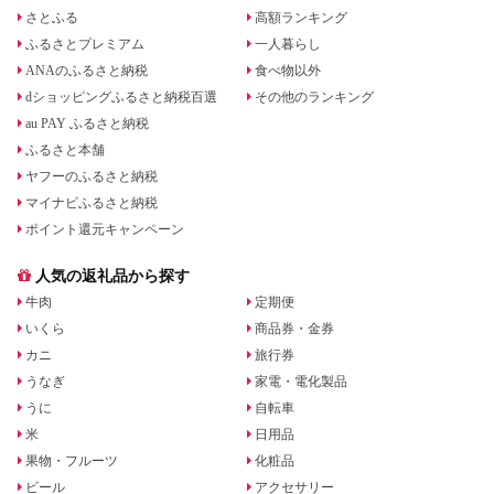
さとふる
高額ランキング
ふるさとプレミアム
一人暮らし
ANAのふるさと納税
食べ物以外
dショッピングふるさと納税百選
その他のランキング
au PAY ふるさと納税
ふるさと本舗
ヤフーのふるさと納税
マイナビふるさと納税
ポイント還元キャンペーン
人気の返礼品から探す
牛肉
定期便
いくら
商品券・金券
カニ
旅行券
うなぎ
家電・電化製品
うに
自転車
米
日用品
果物・フルーツ
化粧品
ビール
アクセサリー