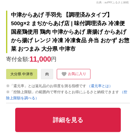
出典：auPAYふるさと納税
中津からあげ 手羽先 【調理済みタイプ】
500g×2 まぢからあげ店 | 味付調理済み 冷凍便
国産鶏使用 鶏肉 中津からあげ 唐揚げ からあげ
から揚げ レンジ 冷凍 冷凍食品 弁当 おかず お惣
菜 おつまみ 大分県 中津市
11,000
寄付金額:
円
お気に入り
大分県 中津市
肉
※「還元率」とは返礼品のお得度を測る指標です
（還元率とは）
※「控除上限額」の範囲内で寄付するとお得にふるさと納税できます
（控
除上限額を調べる）
詳細を見る