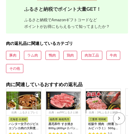
ふるさと納税でポイント大量GET！
ふるさと納税でAmazonギフトコードなど
ポイントがお得にもらえるって知ってましたか？
肉の返礼品に関連しているカテゴリ
豚肉
ラム肉
鴨肉
鶏肉
肉加工品
牛肉
その他
肉に関連しているおすすめの返礼品
出典：ふるさとプレミ
出典：auPAYふるさと納
出典：JALふるさと納税
出典
アム
税
北海道 白老町
福島県 南相馬市
三重県 明和町
宮
ハンター女子のジビエ
黒毛和牛 すき焼き
松阪牛 焼肉 （特選 カ
宮崎
エゾシカ肉の大和煮 6
800g (400g×２パッ
ルビ ハラミ） 500g
計3.
缶セット AI033
ク) 福島牛 | 国産 肉
肉 牛 牛肉 和牛 ブラ
袋)
5.0
5.0
5.0