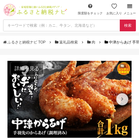
限度額をチェック
お気に入り
メニュー
検索
ふるさと納税ナビ TOP
返礼品検索
肉
中津からあげ 手羽
詳細を見る