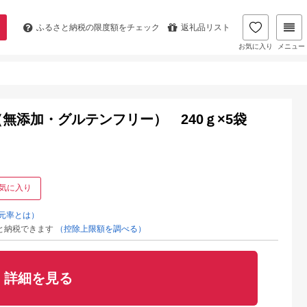
ふるさと納税の
限度額をチェック
返礼品リスト
お気に入り
メニュー
ー（無添加・グルテンフリー） 240ｇ×5袋
気に入り
元率とは）
と納税できます
（控除上限額を調べる）
詳細を見る