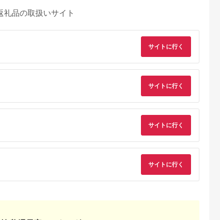
返礼品の取扱いサイト
サイトに行く
サイトに行く
典：ふるなび
出典：ふるなび
出典：JALふるさと納税
出典：マイナビふる
と納
サイトに行く
広市
北海道 滝川市
徳島県 海陽町
北海道 紋別市
ギスカン
【松尾ジンギスカン】
ジビエ 食べ比べ セッ
14-129 紋別名物 流
3 つけタレ
ラム肉食べ比べセット
ト 猪肉 鹿肉 モモ 計
昆布締めラムロース
_肉 羊肉・ラ
C 北海道 滝川 ソウル
1.2kg セット 肉 猪 い
5.0
5.0
5.0
5.0
ンギスカン）
フード 成吉思汗 BBQ
のしし イノシシ 鹿 し
4,000
35,000
25,000
14,000
つじ ヒツジ
肉 焼き肉 焼肉 バーべ
か シカ 冷凍 阿波ジビ
サイトに行く
円
寄付金額:
円
寄付金額:
円
寄付金額:
円
ギスカン
キュー ラム マトン ラ
エ 阿波地美栄
不可地域：離
ム肉 羊 羊肉 ジンギス
1144】
カン タレ 味付 個包装
冷凍 おすすめ