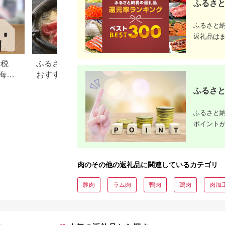
ふるさと
ふるさと
返礼品は
納税
ふるさと納税のすき焼き肉
この美味しさは焼
海
おすすめランキング【2026
すめ！ふるさと納
礼品
年最新版】
牛肉還元率ランキ
ふるさと
ふるさと納
ポイント
肉のその他の返礼品に関連しているカテゴリ
豚肉
ラム肉
鴨肉
鶏肉
肉加