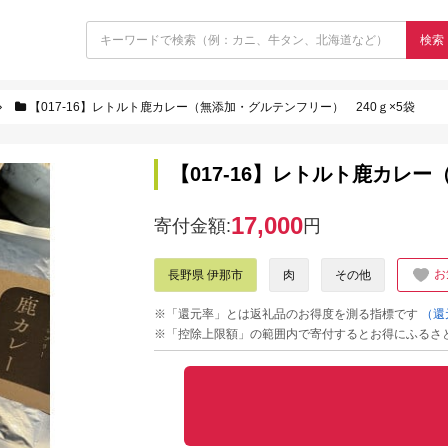
検索
【017-16】レトルト鹿カレー（無添加・グルテンフリー） 240ｇ×5袋
【017-16】レトルト鹿カレ
17,000
寄付金額:
円
お
長野県 伊那市
肉
その他
※「還元率」とは返礼品のお得度を測る指標です
（還
※「控除上限額」の範囲内で寄付するとお得にふるさ