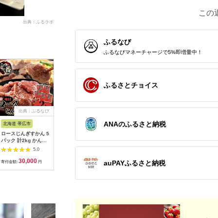
この
出典：ふるラボ
ふるなび
ふるなびマネーチャージで5%即増量中！
ふるさとチョイス
出典：ふるなび
出典：ふるなび
出典：ふるなび
出
ANAのふるさと納税
北海道 帯広市
北海道 長沼町
北海道 長沼町
北海道 帯
ロースじんぎすかん 5
かねひろジンギスカン
かねひろジンギスカン
白樺ジン
パック 計2kg かんの
Dセット(1kg)(特上ラ
特上ラム肉 (内容
(400g×
精肉店 こだわり ジン
ム肩ロース・ロースマ
量:1kg)_肉 羊肉・ラ
90g×3)
5.0
5.0
5.0
ギスカン セット_肉
トン 各500g)_肉 羊
ム肉（ジンギスカン）
ム肉（ジ
30,000
17,000
18,000
2
羊肉・ラム肉（ジンギ
肉・ラム肉（ジンギス
ラム肉 ひつじ ヒツジ
ラム肉 ひ
auPAYふるさと納税
寄付金額:
円
寄付金額:
円
寄付金額:
円
寄付金額:
スカン） ラム肉 ひつ
カン） ラム肉 ひつじ
ラム ジンギスカン
ラム ジン
じ ヒツジ ラム ジンギ
ヒツジ ラム ジンギス
_【配送不可地域：離
_【配送
スカン_【配送不可地
カン_【配送不可地
島】【1608111】
島】【142
域：離島】
域：離島】
【1205252】
【1608121】