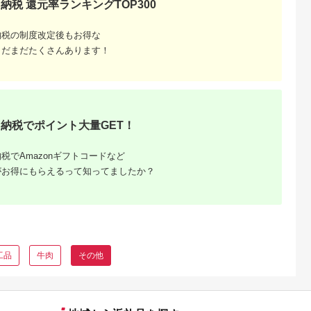
納税 還元率ランキングTOP300
納税の制度改定後もお得な
まだまだたくさんあります！
肉におす
税の人気
ング
納税でポイント大量GET！
税でAmazonギフトコードなど
がお得にもらえるって知ってましたか？
工品
牛肉
その他