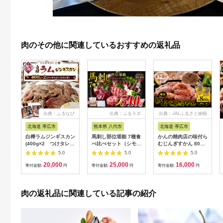
肉のその他に関連しているおすすめの返礼品
出典：ふるなび
出典：ふるラボ
出典：JALふるさと納税
北海道 帯広市
熊本県 八代市
北海道 帯広市
白樺ラムジンギスカン
馬刺し部位堪能 7種食
かんの精肉店の味付ら
(400g×2 つけタレ
べ比べセット（シモフ
むじんぎすかん 800g
90g×2)_肉 羊肉・ラ
リ・ロース・赤身・ヒ
(400g×2パック)希少
5.0
5.0
5.0
ム肉（ジンギスカン）
レ・タタキ・桜うまト
部位 セット【配送不
20,000
25,000
16,000
ラム肉 ひつじ ヒツジ
ロ・桜ユッケ）専用タ
可地域：離島】
寄付金額:
円
寄付金額:
円
寄付金額:
円
ラム ジンギスカン
レ付き 馬肉 ブロック
【1541022】
_【配送不可地域：離
冷凍 個装 パック 詰め
島】【1421143】
合わせ
肉の返礼品に関連している記事の紹介