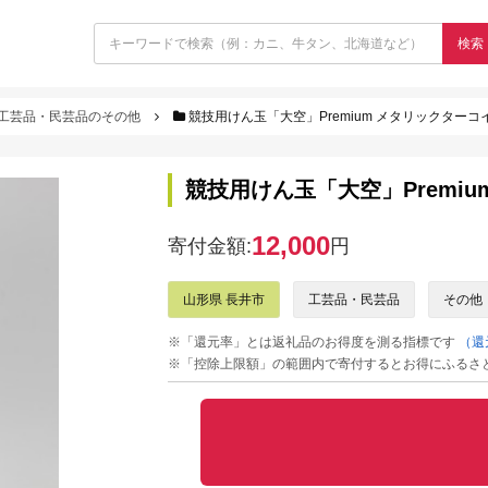
検索
工芸品・民芸品のその他
競技用けん玉「大空」Premium メタリックターコイ
競技用けん玉「大空」Premiu
12,000
寄付金額:
円
山形県 長井市
工芸品・民芸品
その他
※「還元率」とは返礼品のお得度を測る指標です
（還
※「控除上限額」の範囲内で寄付するとお得にふるさ