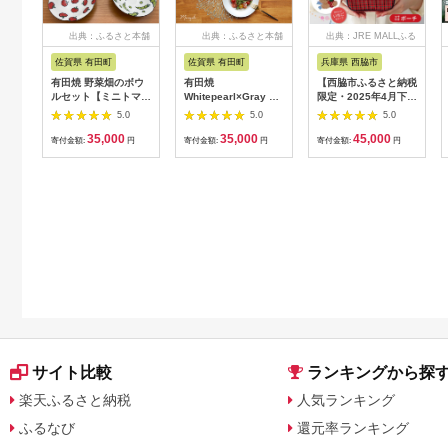
出典：ふるさと本舗
出典：ふるさと本舗
出典：JRE MALLふる
さと納税
佐賀県 有田町
佐賀県 有田町
兵庫県 西脇市
有田焼 野菜畑のボウ
有田焼
【西脇市ふるさと納税
ルセット【ミニトマ
Whitepearl×Gray リ
限定・2025年4月下旬
ト・そら豆・なすび】
ムボウル 2個セット
以降お届け予定】ファ
5.0
5.0
5.0
鷹巣瑞光堂 皿食器 器
【まるふくオリジナ
ミリア（familiar）
35,000
35,000
45,000
取り皿 3枚 野菜柄 ボ
ル】食器 器 うつわ 皿
ポーチ（680022）
寄付金額:
円
寄付金額:
円
寄付金額:
円
ウル 35000円 3.5万
パスタ皿 多様鉢 ボウ
XB（青系チェック）
円 dd010
ル サラダ スープ リム
付 おしゃれ ミニボウ
ル aq102
サイト比較
ランキングから探
楽天ふるさと納税
人気ランキング
ふるなび
還元率ランキング