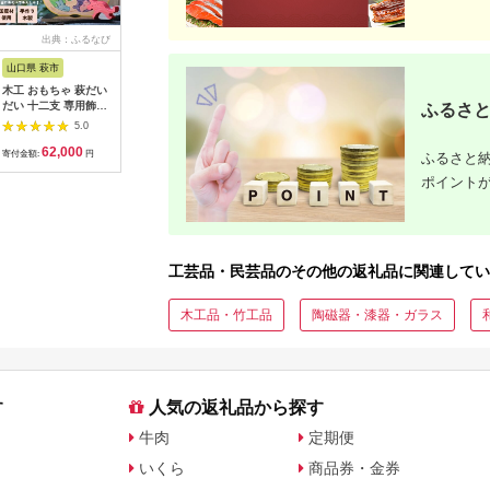
出典：ふるなび
出典：ふるさと本舗
出典：ふるさと本舗
出典：
山口県 萩市
佐賀県 有田町
佐賀県 有田町
佐賀県 有
木工 おもちゃ 萩だい
有田焼 赤牡丹・黒牡
源右衛門窯 染錦緑豆
吉田陶芸 
だい 十二支 専用飾り
丹 楕円カレー皿 2枚
文濃 取鉢 器 食器 小
ト 竹の硯
ふるさと
台付 工芸品
セット【 泰山 】牡丹
鉢 枝豆 有田焼 食器
有田焼 db
5.0
5.0
5.0
ぼたん 赤 黒 カレー
器 うつわ 陶磁器 皿
62,000
50,000
35,000
3
パスタ 煮物 器 食器
ギフト 贈答 35000円
寄付金額:
円
寄付金額:
円
寄付金額:
円
寄付金額:
ふるさと納
ey011
3.5万円 ad012
ポイント
工芸品・民芸品のその他の返礼品に関連してい
木工品・竹工品
陶磁器・漆器・ガラス
す
人気の返礼品から探す
牛肉
定期便
いくら
商品券・金券