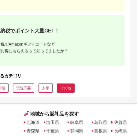
ふるさと本舗
出典：ふるさと本舗
出典：JRE MALLふる
出典：ANAのふるさ
さと納税
納
田町
佐賀県 有田町
佐賀県 有田町
山梨県 甲斐市
プチ硯セッ
有田焼 青磁 菊割セッ
有田焼 染付角捻り鉢
K18 イエローダイヤ
/仙人の彩墨
ト【深川製磁】食器
花弁紋と蛸唐草2点セ
モンド 1.00ct 6本爪
納税でポイント大量GET！
004
器 うつわ 和食器 青磁
ット 鉢 盛皿 そうた窯
スタッドピアス BQ
5.0
5.0
5.0
5.0
釉 35000円 3.5万円
おもてなし 正月 有田
160
5,000
35,000
50,000
395,000
aa021
焼 和食器 うつわ 器
円
寄付金額:
円
寄付金額:
円
寄付金額:
円
税でAmazonギフトコードなど
染付 捻り鉢 多用鉢 ボ
がお得にもらえるって知ってましたか？
ウル おしゃれな皿 伝
統 手描き 鉢2個セッ
ト 盛皿2個セット 電
子レンジ 食洗器 5万
円 50000円 cc011
るカテゴリ
和装
伝統工芸
人形
その他
地域から返礼品を探す
北海道
埼玉県
岐阜県
鳥取県
佐賀県
青森県
千葉県
静岡県
島根県
長崎県