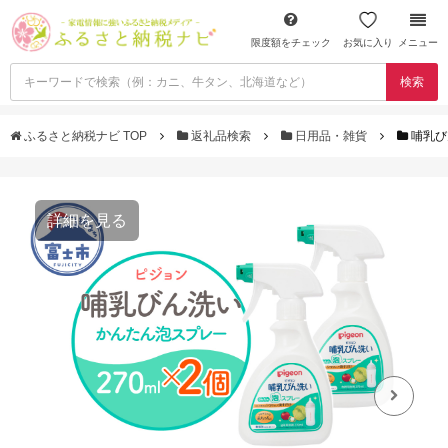
限度額をチェック
お気に入り
メニュー
検索
ふるさと納税ナビ TOP
返礼品検索
日用品・雑貨
哺乳び
詳細を見る