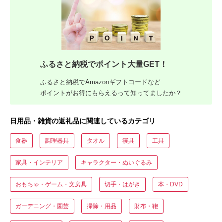
ふるさと納税でポイント大量GET！
ふるさと納税でAmazonギフトコードなど
ポイントがお得にもらえるって知ってましたか？
日用品・雑貨の返礼品に関連しているカテゴリ
食器
調理器具
タオル
寝具
工具
家具・インテリア
キャラクター・ぬいぐるみ
おもちゃ・ゲーム・文房具
切手・はがき
本・DVD
ガーデニング・園芸
掃除・用品
財布・鞄