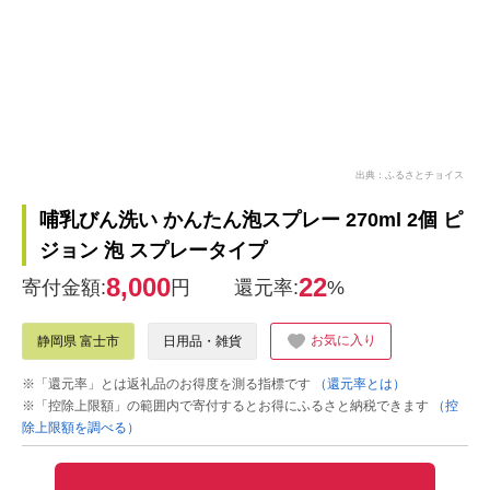
出典：ふるさとチョイス
哺乳びん洗い かんたん泡スプレー 270ml 2個 ピ
ジョン 泡 スプレータイプ
8,000
22
寄付金額:
円
還元率:
%
お気に入り
静岡県 富士市
日用品・雑貨
※「還元率」とは返礼品のお得度を測る指標です
（還元率とは）
※「控除上限額」の範囲内で寄付するとお得にふるさと納税できます
（控
除上限額を調べる）