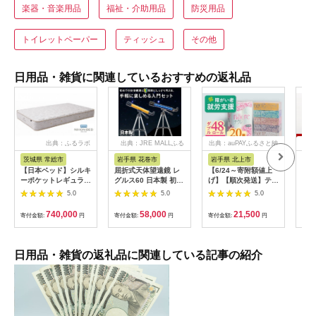
楽器・音楽用品
福祉・介助用品
防災用品
トイレットペーパー
ティッシュ
その他
日用品・雑貨に関連しているおすすめの返礼品
出典：ふるラボ
出典：JRE MALLふる
出典：auPAYふるさと納
出典
さと納税
税
茨城県 常総市
岩手県 花巻市
岩手県 北上市
新
【日本ベッド】シルキ
屈折式天体望遠鏡 レ
【6/24～寄附額値上
工具
ーポケットレギュラー
グルス60 日本製 初心
げ】【順次発送】ティ
庭用
11334 シングル 日本
者用 スマホ撮影 (カラ
ッシュペーパー 20箱
整備
5.0
5.0
5.0
ベッド シルキーポケ
ー：オレンジ）
＆ トイレットロール
チ 
ットレギュラー シン
【1835-2】
(ダブル) 48個 福祉施
DI
740,000
58,000
21,500
寄付金額:
円
寄付金額:
円
寄付金額:
円
寄付
グル 通気性 ロングセ
設支援 日用品 常備品
【1
ラー 放湿性 ※沖縄
備蓄品 box ちり紙 テ
県・離島への配送不可
ィシュー ボックステ
ィッシュ パルプ
日用品・雑貨の返礼品に関連している記事の紹介
100％ 無香料 1箱
400枚 東北産 製造元
北上市 トイレットペ
ーパー ダブル シング
ル 岩手県 北上市
E0292R0806-13