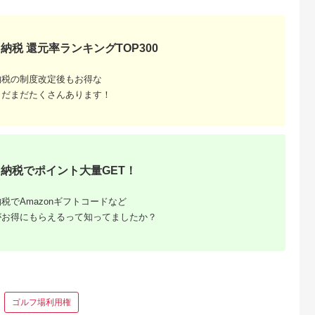
 宿泊 観光
体験 温泉 ホテル 旅館
体験 温泉 ホテル 旅館
ギフトチケット ギフ
チケット 子供 子連れ
チケット 子供 子連れ
トチケット 】
子供 子連れ
カップル 家族 店頭 オ
カップル 家族 店頭 オ
家族 店頭 オ
ンライン ネット 電話
ンライン ネット 電話
ネット 電話
箱根
箱根
納税 還元率ランキングTOP300
納税の制度改定後もお得な
まだまだたくさんあります！
納税でポイント大量GET！
税でAmazonギフトコードなど
がお得にもらえるって知ってましたか？
ゴルフ場利用権