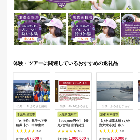
体験・ツアーに関連しているおすすめの返礼品
出典：JALふるさと納税
出典：ANAのふるさと
出典：ふるさとチョイ
納税
ス
千葉県 浦安市
大分県 別府市
京都 府京都市
「釣り船」親子ペア乗
【300,000円分】【最
【びわ湖疏水船：びわ
船券【小・中学生のお
短2営業日以内発送】
湖大津港便】春シーズ
子様】
別府市内の旅館やホテ
ン先行予約権（２名様
5.0
5.0
5.0
ルで使用できる宿泊補
分の乗船予約の権利）
67,000
1,000,000
100,000
助券 楽しい旅の思い
寄付金額:
円
寄付金額:
円
寄付金額:
円