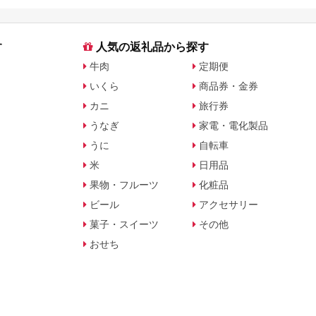
す
人気の返礼品から探す
牛肉
定期便
いくら
商品券・金券
カニ
旅行券
うなぎ
家電・電化製品
うに
自転車
米
日用品
果物・フルーツ
化粧品
ビール
アクセサリー
菓子・スイーツ
その他
おせち