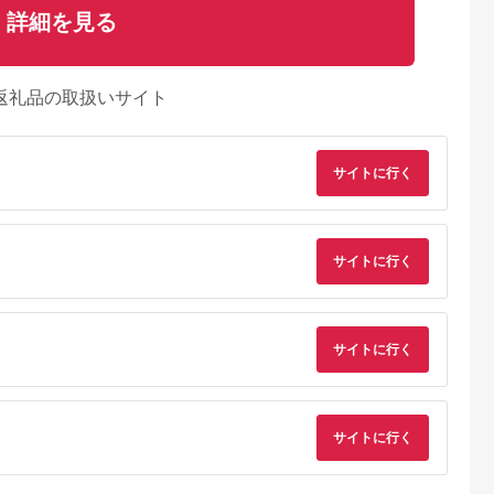
詳細を見る
返礼品の取扱いサイト
サイトに行く
サイトに行く
サイトに行く
典：ふるなび
出典：ふるなび
出典：ふるなび
出典：ふるな
神奈川県 箱根町
神奈川県 箱根町
大阪府 門真市
雲仙、ハウス
【箱根町】JTBふるさ
【箱根町】JTBふるさ
令和堂で使える糖質
サイトに行く
】JTBふる
と旅行クーポン
と旅行クーポン
フ飯1000円分券【 
クーポン
（3,000円分）有効期
（15,000円分） 有効
フトチケット ギフト
5.0
5.0
5.0
5.0
0円分）有効
間3年（Eメール発
期間3年（Eメール発
チケット ギフトチケ
00,000
10,000
50,000
4,000
Eメール発
行）｜予約 宿泊 観光
行）｜予約 宿泊 観光
ット ギフトチケット
円
寄付金額:
円
寄付金額:
円
寄付金額:
円