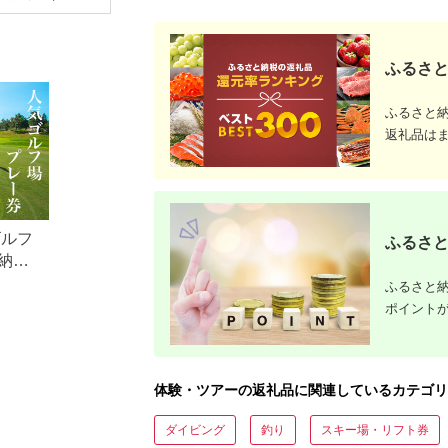
アチケット加茂市 割
体験 温泉 ホテル 旅館
行）｜予約
烹 山重
チケット 子供 子連れ
体験 温泉 ホテル 旅館
カップル 家族 店頭 オ
チケット 
ンライン ネット 電話
カップル 
神奈川 神奈川
ンライン 
ふるさと
長崎
ふるさと
返礼品は
ゴルフ
ふるさと
納税
ふるさと納
ポイント
体験・ツアーの返礼品に関連しているカテゴリ
ダイビング
釣り
スキー場・リフト券