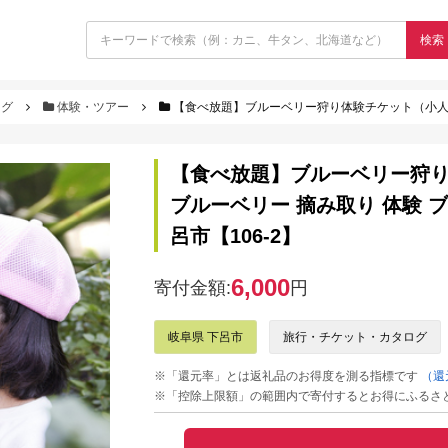
検索
ログ
体験・ツアー
【食べ放題】ブルーベリー狩り体験チケット（小人 1枚）4歳～6年生ま
【食べ放題】ブルーベリー狩り
ブルーベリー 摘み取り 体験 
呂市【106-2】
6,000
寄付金額:
円
岐阜県 下呂市
旅行・チケット・カタログ
※「還元率」とは返礼品のお得度を測る指標です
（還
※「控除上限額」の範囲内で寄付するとお得にふるさ