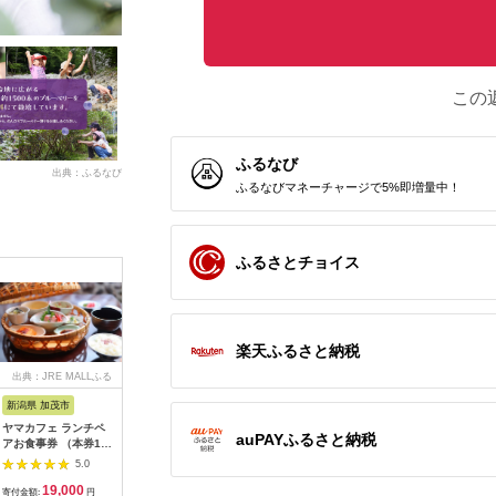
この
ふるなび
出典：ふるなび
ふるなびマネーチャージで5%即増量中！
ふるさとチョイス
楽天ふるさと納税
出典：JRE MALLふる
出典：ふるさとチョイ
出典：ふるなび
出
さと納税
ス
新潟県 加茂市
長崎県 松浦市
神奈川県 小田原市
長崎県
ヤマカフェ ランチペ
田舎そば打ち体験(体
【小田原市】JTBふる
【長崎、
auPAYふるさと納税
アお食事券 （本券1枚
験交流型メニュー)( 体
さと旅行クーポン
テンボス等
で2名様ご利用）北越
験 田舎 自然 松浦市
（150,000円分）有効
さと旅行
5.0
5.0
5.0
の小京都の老舗割烹
そば そば打ち )【D3-
期間3年（Eメール発
（30,00
19,000
33,000
500,000
1
「山重」料亭ランチペ
009】
行）｜予約 宿泊 観光
期間3年（
寄付金額:
円
寄付金額:
円
寄付金額:
円
寄付金額: