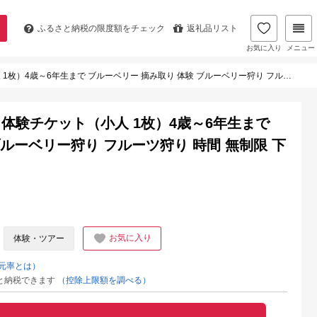
ふるさと納税の
限度額をチェック
返礼品リスト
お気に入り
メニュー
で ブルーベリー 摘み取り 体験 ブルーベリー狩り フルーツ狩り 時間 無制限 下呂市【106-2】
体験チケット（小人 1枚）4歳～6年生まで
ブルーベリー狩り フルーツ狩り 時間 無制限 下
お気に入り
体験・ツアー
元率とは）
と納税できます
（控除上限額を調べる）