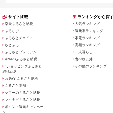
サイト比較
ランキングから探
楽天ふるさと納税
人気ランキング
ふるなび
還元率ランキング
ふるさとチョイス
家電ランキング
さとふる
高額ランキング
ふるさとプレミアム
一人暮らし
ANAのふるさと納税
食べ物以外
dショッピングふるさと
その他のランキング
納税百選
au PAY ふるさと納税
ふるさと本舗
ヤフーのふるさと納税
マイナビふるさと納税
ポイント還元キャンペー
ン