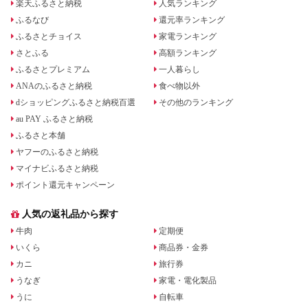
楽天ふるさと納税
人気ランキング
ふるなび
還元率ランキング
ふるさとチョイス
家電ランキング
さとふる
高額ランキング
ふるさとプレミアム
一人暮らし
ANAのふるさと納税
食べ物以外
dショッピングふるさと納税百選
その他のランキング
au PAY ふるさと納税
ふるさと本舗
ヤフーのふるさと納税
マイナビふるさと納税
ポイント還元キャンペーン
人気の返礼品から探す
牛肉
定期便
いくら
商品券・金券
カニ
旅行券
うなぎ
家電・電化製品
うに
自転車