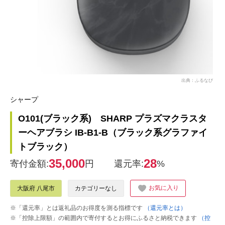
出典：ふるなび
シャープ
O101(ブラック系) SHARP プラズマクラスタ
ーヘアブラシ IB-B1-B（ブラック系グラファイ
トブラック）
35,000
28
寄付金額:
円
還元率:
%
お気に入り
大阪府 八尾市
カテゴリーなし
※「還元率」とは返礼品のお得度を測る指標です
（還元率とは）
※「控除上限額」の範囲内で寄付するとお得にふるさと納税できます
（控