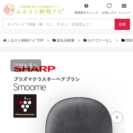
限度額をチェック
お気に入り
メニュー
検索
ふるさと納税ナビ TOP
返礼品検索
カテゴリーなし
O1
詳細を見る