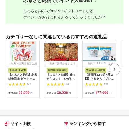
ふるさと納税でポイント大量GET！
ふるさと納税でAmazonギフトコードなど
ポイントがお得にもらえるって知ってましたか？
カテゴリーなしに関連しているおすすめの返礼品
出典：楽天ふるさと納
出典：楽天ふるさと納
出典：JRE MALLふる
出
税
税
さと納税
北海道 士別市
静岡県 東伊豆町
岩手県 西和賀町
群
【ふるさと納税】北海
【ふるさと納税】迷っ
【定期便12ヶ月×月２
【ふ
道士別市 ビートオリ
たらコレ！ ひがしい
回】ＹＵＤＡ「プレミ
月連
ゴ糖・砂糖セット (計
ず 満喫 宿泊 補助
アム湯田ヨーグルト」
ー定
5.0
5.0
5.0
3種) 調味料 甘味料 砂
券 （9千円分）
プレーン ２個
のぷ
糖 上白糖 グラニュー
C001／静岡県 東伊
471
12,000
30,000
177,000
寄付金額:
円
寄付金額:
円
寄付金額:
円
寄付
糖 ビートオリゴ糖 オ
豆町
リゴ糖 ビート 料理 お
菓子 お菓子作り コー
ヒー ギフト 【社会福
祉法人士別愛成会】
サイト比較
ランキングから探す