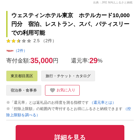
出典：JRE MALLふるさと納税
ウェスティンホテル東京 ホテルカード10,000
円分 宿泊、レストラン、スパ、パティスリー
での利用可能
2.5 （2件）
（2件）
35,000
29
寄付金額:
円
還元率:
%
東京都目黒区
旅行・チケット・カタログ
お気に入り
宿泊券・食事券
※「還元率」とは返礼品のお得度を測る指標です
（還元率とは）
※「控除上限額」の範囲内で寄付するとお得にふるさと納税できます
（控
除上限額を調べる）
詳細を見る