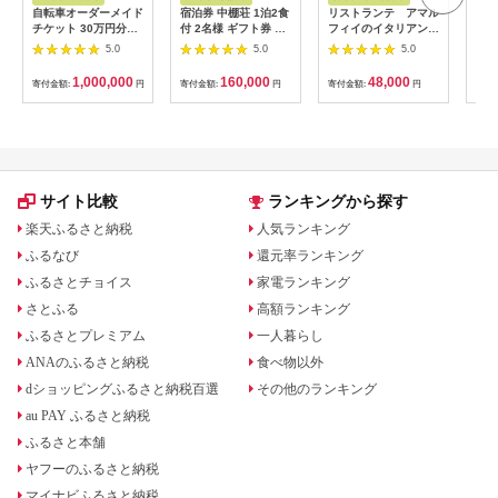
自転車オーダーメイド
宿泊券 中棚荘 1泊2食
リストランテ アマル
専門
チケット 30万円分
付 2名様 ギフト券 チ
フィイのイタリアンデ
菜と
【1360365】
ケット 券 宿泊 旅行
ィナーコースA ペア
池】
5.0
5.0
5.0
温泉 食事
券
鳥コ
064
1,000,000
160,000
48,000
寄付金額:
円
寄付金額:
円
寄付金額:
円
寄付
サイト比較
ランキングから探す
楽天ふるさと納税
人気ランキング
ふるなび
還元率ランキング
ふるさとチョイス
家電ランキング
さとふる
高額ランキング
ふるさとプレミアム
一人暮らし
ANAのふるさと納税
食べ物以外
dショッピングふるさと納税百選
その他のランキング
au PAY ふるさと納税
ふるさと本舗
ヤフーのふるさと納税
マイナビふるさと納税