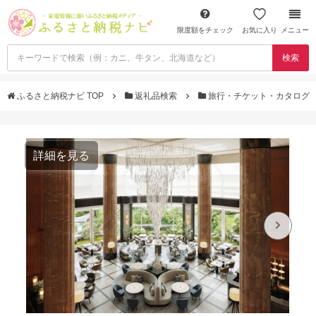
限度額をチェック
お気に入り
メニュー
検索
ふるさと納税ナビ TOP
返礼品検索
旅行・チケット・カタログ
詳細を見る