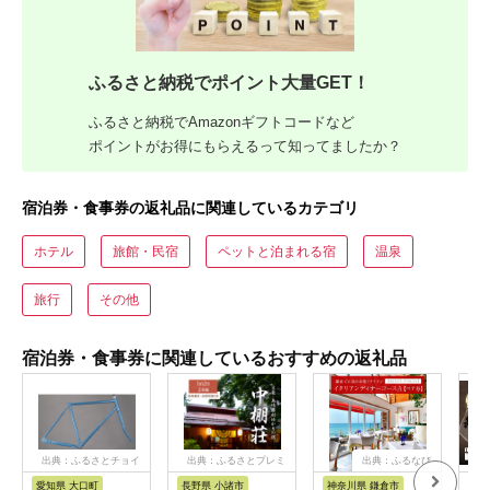
ふるさと納税でポイント大量GET！
ふるさと納税でAmazonギフトコードなど
ポイントがお得にもらえるって知ってましたか？
宿泊券・食事券の返礼品に関連しているカテゴリ
ホテル
旅館・民宿
ペットと泊まれる宿
温泉
旅行
その他
宿泊券・食事券に関連しているおすすめの返礼品
出典：ふるさとチョイ
出典：ふるさとプレミ
出典：ふるなび
ス
アム
愛知県 大口町
長野県 小諸市
神奈川県 鎌倉市
京