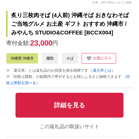
出典：JRE MALLふるさと納税
炙り三枚肉そば (4人前) 沖縄そば おきなわそば
ご当地グルメ お土産 ギフト おすすめ 沖縄市 /
みやんち STUDIO&COFFEE [BCCX004]
23,000
寄付金額:
円
お気に入り
沖縄県 沖縄市
麺類
そば
※「還元率」とは返礼品のお得度を測る指標です
（還元率とは）
※「控除上限額」の範囲内で寄付するとお得にふるさと納税できます
（控
除上限額を調べる）
詳細を見る
この返礼品の取扱いサイト