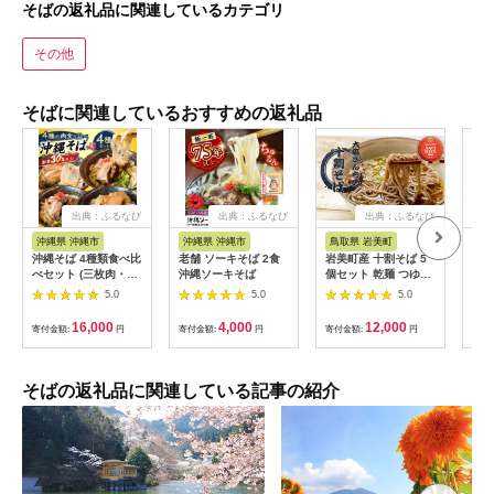
そばの返礼品に関連しているカテゴリ
その他
そばに関連しているおすすめの返礼品
出典：ふるなび
出典：ふるなび
出典：ふるなび
出
沖縄県 沖縄市
沖縄県 沖縄市
鳥取県 岩美町
福
沖縄そば 4種類食べ比
老舗 ソーキそば 2食
岩美町産 十割そば 5
【ふ
べセット (三枚肉・ソ
沖縄ソーキそば
個セット 乾麺 つゆな
めほ
ーキ・軟骨ソーキ・て
し｜鳥取 岩美 そば お
るめ
5.0
5.0
5.0
びち) BCAO002 そば
そば【53021】
茶そば
× 
16,000
4,000
12,000
寄付金額:
円
寄付金額:
円
寄付金額:
円
寄付
べ 
本町
挽き
わだ
そばの返礼品に関連している記事の紹介
茶そ
化粧
福岡
無料