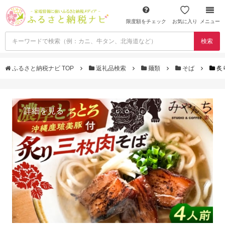
限度額をチェック
お気に入り
メニュー
検索
ふるさと納税ナビ TOP
返礼品検索
麺類
そば
炙
詳細を見る