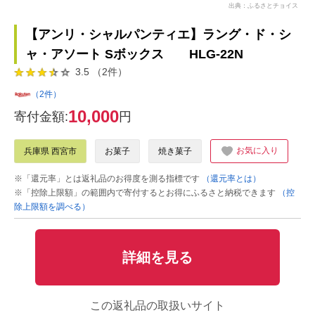
出典：ふるさとチョイス
【アンリ・シャルパンティエ】ラング・ド・シ
ャ・アソート Sボックス HLG-22N
3.5 （2件）
（2件）
10,000
寄付金額:
円
お気に入り
兵庫県 西宮市
お菓子
焼き菓子
※「還元率」とは返礼品のお得度を測る指標です
（還元率とは）
※「控除上限額」の範囲内で寄付するとお得にふるさと納税できます
（控
除上限額を調べる）
詳細を見る
この返礼品の取扱いサイト