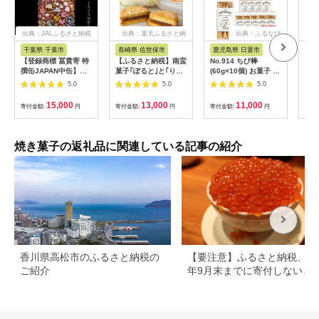
出典：JALふるさと納税
出典：楽天ふるさと納
出典：ふるなび
出
税
千葉県 千葉市
長崎県 佐世保市
鹿児島県 日置市
群
【登録商標 冨貴寄 特
【ふるさと納税】南蛮
No.914 ちび棒
【ふ
撰缶JAPAN中缶】
菓子｢ぽると｣と｢りん
(60g×10個) お菓子 焼
まち
お菓子 おやつ 和菓子
ごぽると｣の2種詰め
菓子 おつまみ 焼酎 ス
まち
5.0
5.0
5.0
クッキー 干菓子 金平
合わせ
ティック 小分け 常温
(1
糖 和三盆糖 甘い ギフ
常温保存【西酒造】
域：
15,000
13,000
11,000
寄付金額:
円
寄付金額:
円
寄付金額:
円
寄付
ト プレゼント お祝い
【1
千葉県 千葉市
焼き菓子の返礼品に関連している記事の紹介
香川県高松市のふるさと納税の
【要注意】ふるさと納税、20
ご紹介
年9月末までに寄付しないと
る可能性大｜10月からの制度
更を解説