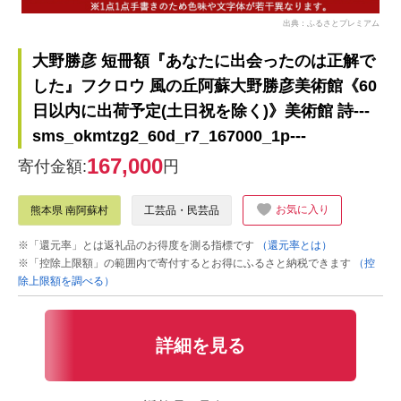
出典：ふるさとプレミアム
大野勝彦 短冊額『あなたに出会ったのは正解で
した』フクロウ 風の丘阿蘇大野勝彦美術館《60
日以内に出荷予定(土日祝を除く)》美術館 詩---
sms_okmtzg2_60d_r7_167000_1p---
167,000
寄付金額:
円
お気に入り
熊本県 南阿蘇村
工芸品・民芸品
※「還元率」とは返礼品のお得度を測る指標です
（還元率とは）
※「控除上限額」の範囲内で寄付するとお得にふるさと納税できます
（控
除上限額を調べる）
詳細を見る