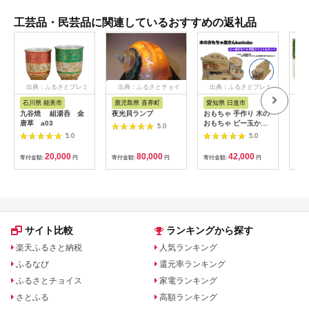
工芸品・民芸品に関連しているおすすめの返礼品
出典：ふるさとプレミ
出典：ふるさとチョイ
出典：ふるさとプレミ
出典
アム
ス
アム
石川県 能美市
鹿児島県 喜界町
愛知県 日進市
山
九谷焼 組湯呑 金
夜光貝ランプ
おもちゃ 手作り 木の
スト
唐草 a03
おもちゃ ビー玉から
ぼ玉
5.0
くり 円盤ツイントル
ラッ
5.0
5.0
ネード からくり 玩具
[10
赤ちゃん 子供 雑貨
20,000
80,000
42,000
寄付金額:
円
寄付金額:
円
寄付金額:
円
寄付
サイト比較
ランキングから探す
楽天ふるさと納税
人気ランキング
ふるなび
還元率ランキング
ふるさとチョイス
家電ランキング
さとふる
高額ランキング