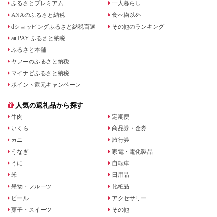
ふるさとプレミアム
一人暮らし
ANAのふるさと納税
食べ物以外
dショッピングふるさと納税百選
その他のランキング
au PAY ふるさと納税
ふるさと本舗
ヤフーのふるさと納税
マイナビふるさと納税
ポイント還元キャンペーン
人気の返礼品から探す
牛肉
定期便
いくら
商品券・金券
カニ
旅行券
うなぎ
家電・電化製品
うに
自転車
米
日用品
果物・フルーツ
化粧品
ビール
アクセサリー
菓子・スイーツ
その他