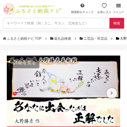
限度額をチェック
お気に入り
メニュー
検索
ふるさと納税ナビ TOP
返礼品検索
工芸品・民芸品
大野
詳細を見る