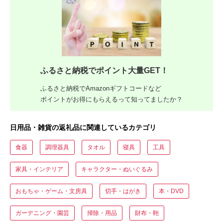
ふるさと納税でポイント大量GET！
ふるさと納税でAmazonギフトコードなど
ポイントがお得にもらえるって知ってましたか？
日用品・雑貨の返礼品に関連しているカテゴリ
食器
調理器具
タオル
寝具
工具
家具・インテリア
キャラクター・ぬいぐるみ
おもちゃ・ゲーム・文房具
切手・はがき
本・DVD
ガーデニング・園芸
掃除・用品
財布・鞄