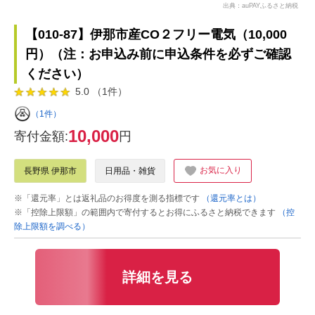
出典：auPAYふるさと納税
【010-87】伊那市産CO２フリー電気（10,000
円）（注：お申込み前に申込条件を必ずご確認
ください）
5.0 （1件）
（1件）
10,000
寄付金額:
円
お気に入り
長野県 伊那市
日用品・雑貨
※「還元率」とは返礼品のお得度を測る指標です
（還元率とは）
※「控除上限額」の範囲内で寄付するとお得にふるさと納税できます
（控
除上限額を調べる）
詳細を見る