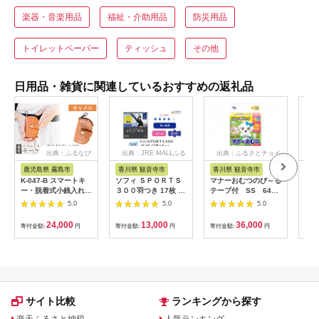
楽器・音楽用品
福祉・介助用品
防災用品
トイレットペーパー
ティッシュ
その他
日用品・雑貨に関連しているおすすめの返礼品
出典：ふるなび
出典：JRE MALLふる
出典：ふるさとチョイ
さと納税
ス
鹿児島県 霧島市
香川県 観音寺市
香川県 観音寺市
茨
K-047-B スマートキ
ソフィ ＳＰＯＲＴＳ
マナーおむつのび～る
アク
ー・脱着式小銭入れ付
３００羽つき 17枚 ×8
テープ付 SS 64枚
ブー
きキーケース＜キャメ
日用品 生理用品 ナプ
× 6袋
え用1
5.0
5.0
5.0
ル＞【m's】霧島市 革
キン ずれに強い スポ
ゃれ
革製品 牛革 本革 ヌメ
ーツ用 ユニチャーム
24,000
13,000
36,000
寄付金額:
円
寄付金額:
円
寄付金額:
円
寄付
革 キーケース コイン
ケース 小銭入れ ハン
ドメイド 手作り
サイト比較
ランキングから探す
楽天ふるさと納税
人気ランキング