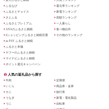
ふるなび
還元率ランキング
ふるさとチョイス
家電ランキング
さとふる
高額ランキング
ふるさとプレミアム
一人暮らし
ANAのふるさと納税
食べ物以外
dショッピングふるさと納税百選
その他のランキング
au PAY ふるさと納税
ふるさと本舗
ヤフーのふるさと納税
マイナビふるさと納税
ポイント還元キャンペーン
人気の返礼品から探す
牛肉
定期便
いくら
商品券・金券
カニ
旅行券
うなぎ
家電・電化製品
うに
自転車