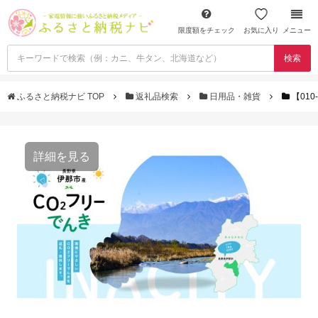
限度額をチェック
お気に入り
メニュー
検索
ふるさと納税ナビ TOP
返礼品検索
日用品・雑貨
【01
詳細を見る