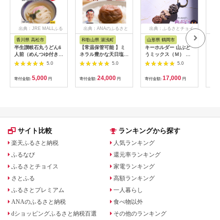
出典：JRE MALLふる
出典：ANAのふるさと
出典：ふるさとチョイ
出
さと納税
納税
ス
香川県 高松市
和歌山県 湯浅町
山形県 鶴岡市
佐
半生讃岐石丸うどん6
【常温保管可能 】ミ
キーホルダー 山ぶど
【伊
人前（めんつゆ付き）
ネラル豊かな天日塩だ
うミックス（Ｍ） 山
ース
麺300g×2袋
けで漬けた無添加梅干
形県鶴岡市 アトリエ
5.0
5.0
5.0
し2kg 梅ボーイズ｜
かおる | 山葡萄 雑貨
南高梅
キーホルダー ギフト
5,000
24,000
17,000
寄付金額:
円
寄付金額:
円
寄付金額:
円
寄付
B201_EP6024
贈り物 お取り寄せ 返
礼品
サイト比較
ランキングから探す
楽天ふるさと納税
人気ランキング
ふるなび
還元率ランキング
ふるさとチョイス
家電ランキング
さとふる
高額ランキング
ふるさとプレミアム
一人暮らし
ANAのふるさと納税
食べ物以外
dショッピングふるさと納税百選
その他のランキング