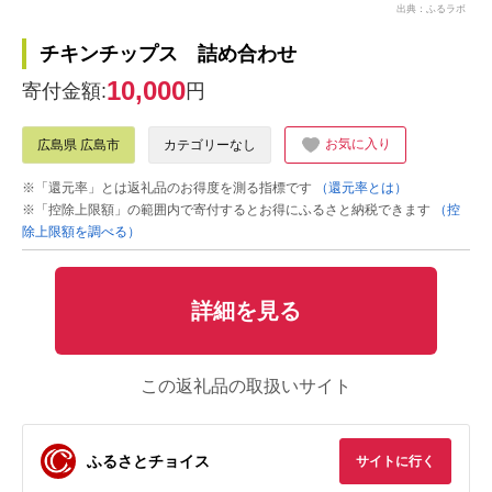
出典：ふるラボ
チキンチップス 詰め合わせ
10,000
寄付金額:
円
お気に入り
広島県 広島市
カテゴリーなし
※「還元率」とは返礼品のお得度を測る指標です
（還元率とは）
※「控除上限額」の範囲内で寄付するとお得にふるさと納税できます
（控
除上限額を調べる）
詳細を見る
この返礼品の取扱いサイト
ふるさとチョイス
サイトに行く