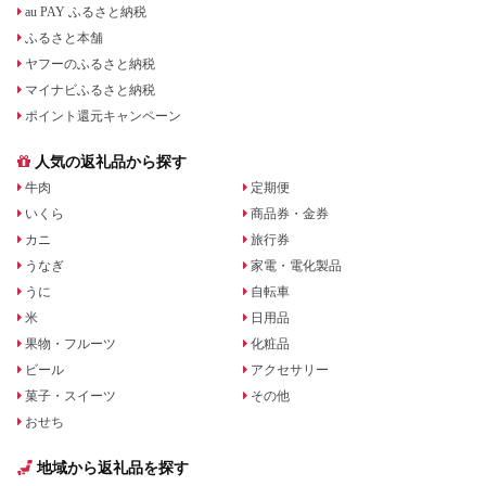
au PAY ふるさと納税
ふるさと本舗
ヤフーのふるさと納税
マイナビふるさと納税
ポイント還元キャンペーン
人気の返礼品から探す
牛肉
定期便
いくら
商品券・金券
カニ
旅行券
うなぎ
家電・電化製品
うに
自転車
米
日用品
果物・フルーツ
化粧品
ビール
アクセサリー
菓子・スイーツ
その他
おせち
地域から返礼品を探す