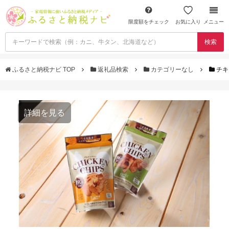
限度額をチェック
お気に入り
メニュー
検索
ふるさと納税ナビ TOP
返礼品検索
カテゴリーなし
チキ
詳細を見る