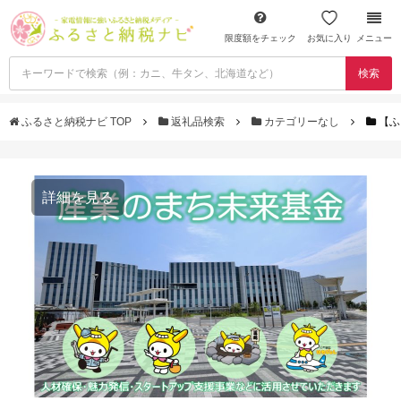
限度額をチェック
お気に入り
メニュー
検索
ふるさと納税ナビ TOP
返礼品検索
カテゴリーなし
【ふ
詳細を見る