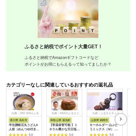
ふるさと納税でポイント大量GET！
ふるさと納税でAmazonギフトコードなど
ポイントがお得にもらえるって知ってましたか？
カテゴリーなしに関連しているおすすめの返礼品
出典：JRE MALLふる
出典：ANAのふるさと
出典：ふるさとチョイ
出
さと納税
納税
ス
香川県 高松市
和歌山県 湯浅町
山形県 鶴岡市
鹿
半生讃岐石丸うどん6
【常温保管可能 】ミ
キーホルダー 山ぶど
【ふ
人前（めんつゆ付き）
ネラル豊かな天日塩だ
うミックス（Ｍ） 山
ひか
麺300g×2袋
けで漬けた無添加梅干
形県鶴岡市 アトリエ
きほ
5.0
5.0
5.0