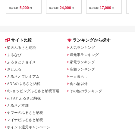
し2kg 梅ボーイズ｜
かおる | 山葡萄 雑貨
定期
南高梅
キーホルダー ギフト
5k
5,000
24,000
17,000
寄付金額:
円
寄付金額:
円
寄付金額:
円
寄付
B201_EP6024
贈り物 お取り寄せ 返
びく
礼品
産 
飯 
ま町
サイト比較
ランキングから探す
楽天ふるさと納税
人気ランキング
ふるなび
還元率ランキング
ふるさとチョイス
家電ランキング
さとふる
高額ランキング
ふるさとプレミアム
一人暮らし
ANAのふるさと納税
食べ物以外
dショッピングふるさと納税百選
その他のランキング
au PAY ふるさと納税
ふるさと本舗
ヤフーのふるさと納税
マイナビふるさと納税
ポイント還元キャンペーン