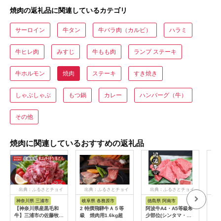
焼肉の返礼品に関連しているカテゴリ
サーロイン
牛タン
牛バラ肉（カルビ）
ハラミ
牛ヒレ肉
みすじ
牛もも肉
ランプ ステーキ
牛ホルモン
焼肉
ステーキ
すき焼き
しゃぶしゃぶ
もつ鍋
カレー
ハンバーグ（牛）
その他
焼肉に関連しているおすすめの返礼品
出典：ふるさとチョイ
出典：ふるさとチョイ
出典：ふるさとチョイ
出
ス
ス
ス
神奈川県 三浦市
岐阜県 各務原市
徳島県 阿南市
山
【神奈川県産黒毛和
2 特撰飛騨牛Ａ５等
阿波牛A4・A5等級希
米沢
牛】三浦市の佐藤牧場
級 焼肉用1.6kg超
少部位(シンタマ・ラ
36