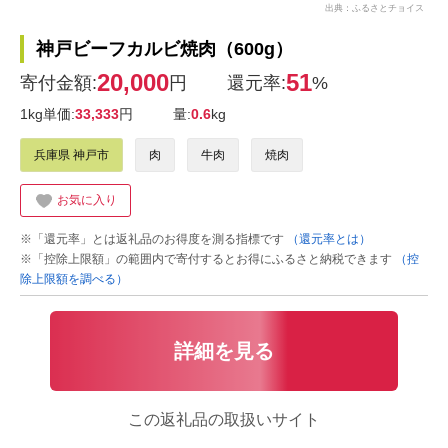
出典：ふるさとチョイス
神戸ビーフカルビ焼肉（600g）
20,000
51
寄付金額:
円
還元率:
%
1kg単価:
33,333
円
量:
0.6
kg
兵庫県 神戸市
肉
牛肉
焼肉
お気に入り
※「還元率」とは返礼品のお得度を測る指標です
（還元率とは）
※「控除上限額」の範囲内で寄付するとお得にふるさと納税できます
（控
除上限額を調べる）
詳細を見る
この返礼品の取扱いサイト