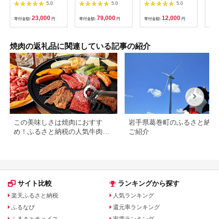
が育てた葉山牛 切り
ンプ・カイノミ)焼肉
5.0
5.0
5.0
落とし3P M079-
400g【1209463】
006-02
23,000
79,000
12,000
寄付金額:
円
寄付金額:
円
寄付金額:
円
寄付
焼肉の返礼品に関連している記事の紹介
この美味しさは焼肉におすす
岩手県葛巻町のふるさと納税
め！ふるさと納税の人気牛肉還
ご紹介
元率ランキング
サイト比較
ランキングから探す
楽天ふるさと納税
人気ランキング
ふるなび
還元率ランキング
ふるさとチョイス
家電ランキング