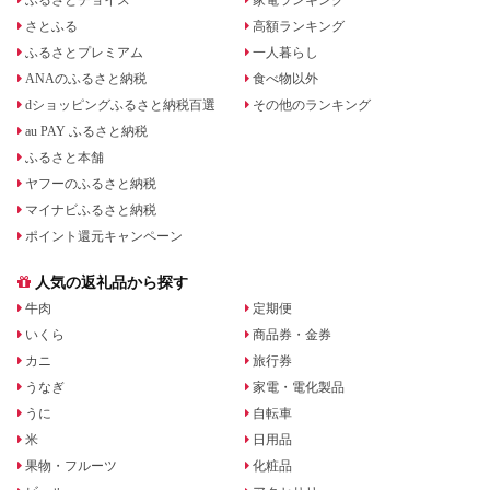
さとふる
高額ランキング
ふるさとプレミアム
一人暮らし
ANAのふるさと納税
食べ物以外
dショッピングふるさと納税百選
その他のランキング
au PAY ふるさと納税
ふるさと本舗
ヤフーのふるさと納税
マイナビふるさと納税
ポイント還元キャンペーン
人気の返礼品から探す
牛肉
定期便
いくら
商品券・金券
カニ
旅行券
うなぎ
家電・電化製品
うに
自転車
米
日用品
果物・フルーツ
化粧品