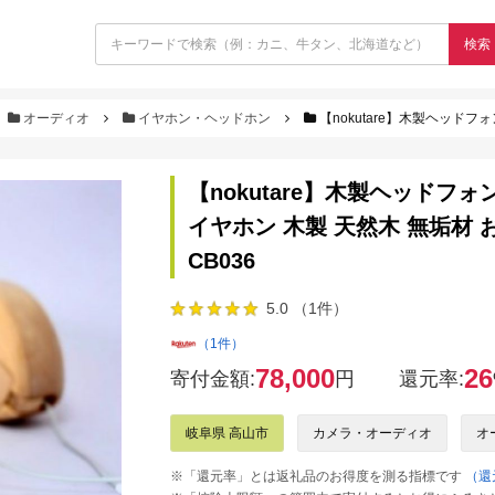
検索
オーディオ
イヤホン・ヘッドホン
【nokutare】木製ヘッドフォン「ヒダノオト」
【nokutare】木製ヘッドフ
イヤホン 木製 天然木 無垢材 お
CB036
5.0 （1件）
（1件）
78,000
26
寄付金額:
円
還元率:
岐阜県 高山市
カメラ・オーディオ
オ
※「還元率」とは返礼品のお得度を測る指標です
（還