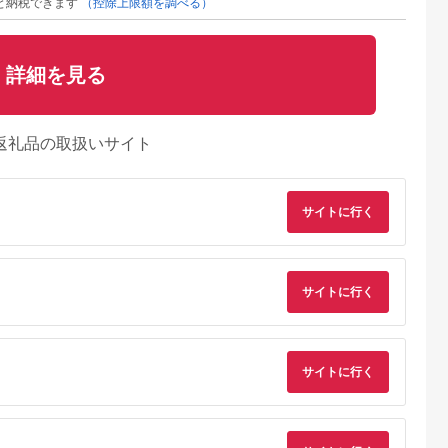
と納税できます
（控除上限額を調べる）
詳細を見る
返礼品の取扱いサイト
サイトに行く
サイトに行く
るさとチョイ
出典：楽天ふるさと納
出典：ふるさとチョイ
出典：楽天ふるさと
サイトに行く
ス
税
ス
巻市
東京都 町
福島県 白河市
東京都 町
 音楽用ヘ
【ふるさと納税】オー
DENON 高音質完全ワ
【ふるさと納税】オ
-90-05
ディオテクニカ ワイ
イヤレスイヤフォン
ディオテクニカ 完
ヤレスイヤホンATH-
Denon PerL Pro
ワイヤレスイヤホン