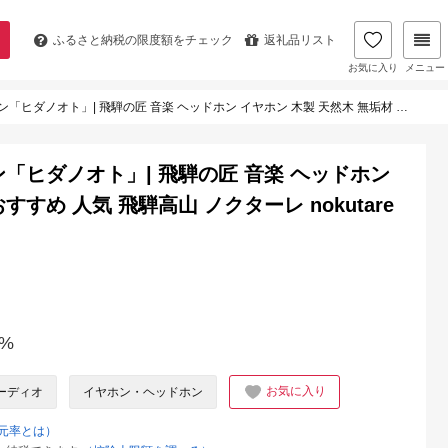
ふるさと納税の
限度額をチェック
返礼品リスト
お気に入り
メニュー
| 飛騨の匠 音楽 ヘッドホン イヤホン 木製 天然木 無垢材 おすすめ 人気 飛騨高山 ノクターレ nokutare CB036
ォン「ヒダノオト」| 飛騨の匠 音楽 ヘッドホン
すすめ 人気 飛騨高山 ノクターレ nokutare
%
お気に入り
ーディオ
イヤホン・ヘッドホン
元率とは）