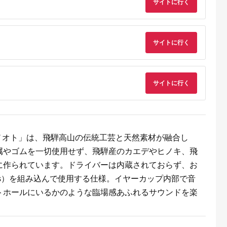
5.0
5.0
5.0
5.0
サイトに行く
CKS660XBT GM（ガ
AHC15PLBKEM イヤ
ATH-CKS30TW+
3,000
25,000
211,000
42,000
ンメタリック）
ホン イヤフォン デノ
TBK（スケルトン）
円
寄付金額:
円
寄付金額:
円
寄付金額:
円
ン 福島県 白河市
F23R-795
サイトに行く
サイトに行く
ヒダノオト」は、飛騨高山の伝統工芸と天然素材が融合し
属やゴムを一切使用せず、飛騨産のカエデやヒノキ、飛
に作られています。ドライバーは内蔵されておらず、お
Pods）を組み込んで使用する仕様。イヤーカップ内部で音
トホールにいるかのような臨場感あふれるサウンドを楽