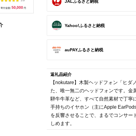
JALふるさと納税
5.0
5.0
5.0
ナルブルー イヤホン
イヤホン
Type-P【1461142】
50,000
50,000
43,000
2
AJZ0014VC06
AJZ0014VC04
寄付金額:
円
寄付金額:
円
寄付金額:
円
寄付金額:
介
Yahoo!ふるさと納税
auPAYふるさと納税
返礼品紹介
【nokutare】木製ヘッドフォン「
た、唯一無二のヘッドフォンです。金
騨牛牛革など、すべて自然素材で丁寧
手持ちのイヤホン（主にApple Ear
を反響させることで、まるでコンサー
しめます。