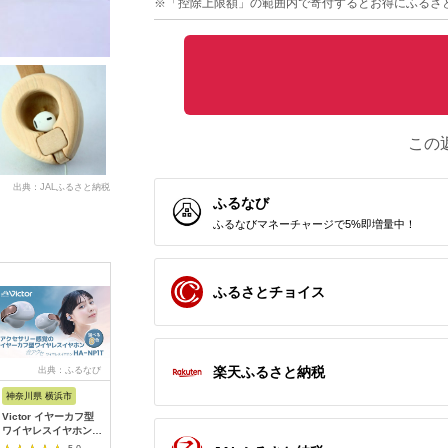
※「控除上限額」の範囲内で寄付するとお得にふるさ
この
出典：JALふるさと納税
ふるなび
ふるなびマネーチャージで5%即増量中！
ふるさとチョイス
楽天ふるさと納税
出典：ふるなび
出典：ふるなび
出典：楽天ふるさと納
出典：ふ
税
神奈川県 横浜市
神奈川県 横浜市
群馬県 太田市
宮城県 石
Victor イヤーカフ型
Victor イヤーカフ型
【ふるさと納税】〈太
アシダ音響
ワイヤレスイヤホン
ワイヤレスイヤホン
田市〉intime(アンテ
ッドホン ST
HA-NP1T-AN エター
HA-NP1T-T マルーン
ィーム)雅MarkII