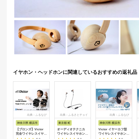
イヤホン・ヘッドホンに関連しているおすすめの返礼品
出典：ふるなび
出典：ふるさとチョイ
出典：ふるなび
ス
神奈川県 横浜市
東京都 町
神奈川県 横浜市
【ブロンズ】Victor
オーディオテクニカ
Victor イヤーカフ型
完全ワイヤレスイヤホ
ワイヤレスイヤホン
ワイヤレスイヤホン
ン HA-FX150T ノイズ
ATH-CKS660XBT
HA-NP1T-W オフホワ