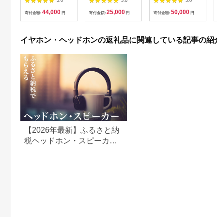
5.0
5.0
5.0
キャンセリングイヤホ
CGD(ゴールド)
イト イヤホン
44,000
25,000
50,000
ン AJZ0019VC02
AJZ0014VC05
寄付金額:
円
寄付金額:
円
寄付金額:
円
イヤホン・ヘッドホンの返礼品に関連している記事の紹
【2026年最新】ふるさと納
税ヘッドホン・スピーカー
返礼品