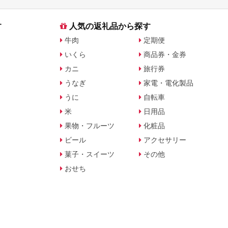
す
人気の返礼品から探す
牛肉
定期便
いくら
商品券・金券
カニ
旅行券
うなぎ
家電・電化製品
うに
自転車
米
日用品
果物・フルーツ
化粧品
ビール
アクセサリー
菓子・スイーツ
その他
おせち