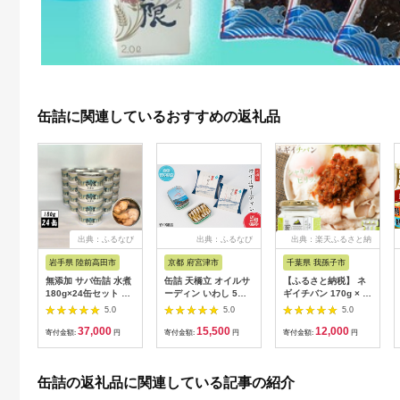
缶詰に関連しているおすすめの返礼品
出典：ふるなび
出典：ふるなび
出典：楽天ふるさと納
税
岩手県 陸前高田市
京都 府宮津市
千葉県 我孫子市
無添加 サバ缶詰 水煮
缶詰 天橋立 オイルサ
【ふるさと納税】 ネ
180g×24缶セット 【
ーディン いわし 5個
ギイチバン 170g × 5
高評価 料理 ギフト 贈
缶詰
個 株式会社風土食房
5.0
5.0
5.0
答品 備蓄 防災 食料
《30日以内に出荷予
37,000
15,500
12,000
長期保存 非常食 】
定(土日祝除く)》千葉
寄付金額:
円
寄付金額:
円
寄付金額:
円
県 我孫子市 ネギ ねぎ
葱 生姜 国産 ショウガ
千葉県産 ピリ辛 コク
缶詰の返礼品に関連している記事の紹介
旨 ごはん 酒 つまみ
おかず お肉料理 薬味