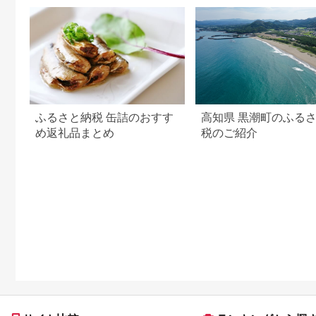
万能調味料 調味料選
手権 bayfm78 コラボ
調味料
ふるさと納税 缶詰のおすす
高知県 黒潮町のふる
め返礼品まとめ
税のご紹介