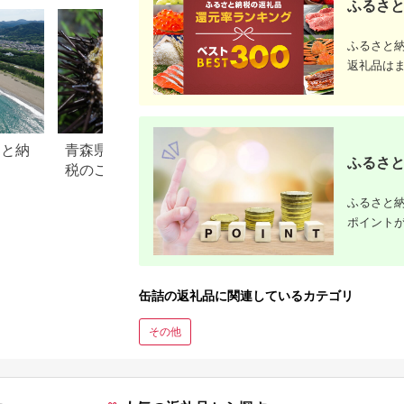
ふるさと
ふるさと
返礼品は
さと納
青森県 階上町のふるさと納
青森県 今別町のふ
ふるさと
税のご紹介
税のご紹介
ふるさと納
ポイント
缶詰の返礼品に関連しているカテゴリ
その他