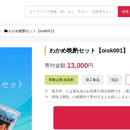
検索
わかめ晩酌セット【oisk001】
わかめ晩酌セット【oisk001】
13,000
寄付金額:
円
和歌山県 由良町
加工食品
缶詰
※「還元率」とは返礼品のお得度を測る指標です
（還
※「控除上限額」の範囲内で寄付するとお得にふるさ