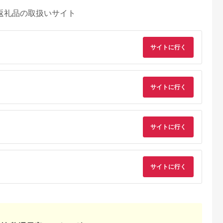
返礼品の取扱いサイト
サイトに行く
サイトに行く
サイトに行く
るさとパレッ
出典：ふるなび
出典：ふるなび
出典：ふるさとチョ
ト
路市
岩手県 山田町
高知県 芸西村
兵庫県 加古川市
いか塩辛 釧
リピーター多数！ 鮭
【ふるなびWEEK対
★選べる配送月★肉
g【6個セッ
フレーク 4本 プレー
象】グルメ缶詰 12缶
が育てる神戸牛高級
サイトに行く
8405
ン 長根水産 国産 焼鮭
セット〈黒潮町共通返
レー缶セット〈ビー
5.0
5.0
5.0
5.0
紅鮭ほぐし 三陸沖 瓶
礼品〉 【缶詰】FN-
カレー 神戸牛 牛肉 
6,000
6,000
25,000
13,000
サケ シャケ しゃけ フ
Limited-WE
タンシチュー 缶詰 家
円
寄付金額:
円
寄付金額:
円
寄付金額:
円
レーク 鮭 ロングセラ
飲み 高級カレー おす
ー 手作り 手作業 おか
すめ プレゼント 本格
ず 非常食 保存 常温
カレー 美味しい 送料
朝ごはん お茶漬け お
無料 カレー お取り寄
にぎり 弁当 食べ比べ
せ〉【2401I00101