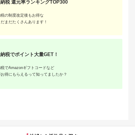
納税 還元率ランキングTOP300
岩手県 三陸山田 山田
町
納税の制度改定後もお得な
まだまだたくさんあります！
るさと納
納税でポイント大量GET！
税でAmazonギフトコードなど
がお得にもらえるって知ってましたか？