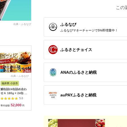
この
ふるなび
出典：ふるなび
ふるなびマネーチャージで5%即増量中！
ふるさとチョイス
ANAのふるさと納税
出典：ふるなび
出典：ふるなび
出典：ふるなび
出典：ふ
福井県 小浜市
埼玉県 東松山市
福井県 小浜市
北海道 釧
鯖缶詰24缶詰め合わ
季節のピクルス&ポン
鯖水煮缶詰6缶 / さば
笹谷商店 
せＡ 180g × 24缶 ｜
酢 ギフトセット | ピ
缶 さば缶 さば缶 さば
路港150
auPAYふるさと納税
鯖 サバ さば 鯖缶 サ
クルス ポン酢
缶 さば缶 さば缶 さば
ト】 F4F-
5.0
5.0
5.0
バ缶 さば缶 鯖缶詰 サ
缶 さば缶 [BFAB028]
52,000
14,000
14,000
1
バ缶詰 さば缶詰 保存
寄付金額:
円
寄付金額:
円
寄付金額:
円
寄付金額:
食 常備食 非常食 備蓄
災害対策 水煮 味噌煮
本醸造醤油仕立て 唐
辛子 生姜 おつまみ
[BFAB037]