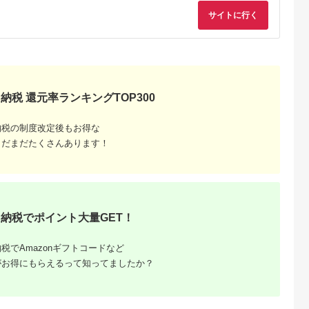
日本製 岐阜県 SV218
サイトに行く
水生活製作所 MIZSEI
納税 還元率ランキングTOP300
納税の制度改定後もお得な
まだまだたくさんあります！
納税でポイント大量GET！
税でAmazonギフトコードなど
がお得にもらえるって知ってましたか？