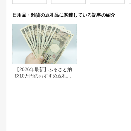
グル 通気性 ロングセ
設支援 日用品 常備品
ラー 放湿性 ※沖縄
備蓄品 box ちり紙 テ
県・離島への配送不可
ィシュー ボックステ
日用品・雑貨の返礼品に関連している記事の紹介
ィッシュ パルプ
100％ 無香料 1箱
400枚 東北産 製造元
北上市 トイレットペ
ーパー ダブル シング
ル 岩手県 北上市
E0292R0806-13
【2026年最新】ふるさと納
税10万円のおすすめ返礼品
ランキング｜食品・家電・
日用品を厳選