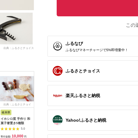
この
ふるなび
出典：ふるさとチョイス
ふるなびマネーチャージで5%即増量中！
ふるさとチョイス
楽天ふるさと納税
出典：ふるさとチョイ
出典：ふるラボ
出典：ふるさとチョイ
出典：auP
ス
ス
岐阜県
京都 府京丹後市
奈良県 大和高田市
福岡県 久
イホシロ窯 手作り 和
丹後ちりめん はじめ
日本製 横のび マルチ
水抜き要
Yahoo!ふるさと納税
菓子箸置き5種類
まして松尾です 巾着
ウォーマー (ロング)
のぬか漬
サイズ：約
あったか ブラック
5.0
5.0
5.0
13cm×17cm
(582-3360)
10,000
10,000
8,000
3
【1133383】
寄付金額:
円
寄付金額:
円
寄付金額:
円
寄付金額: