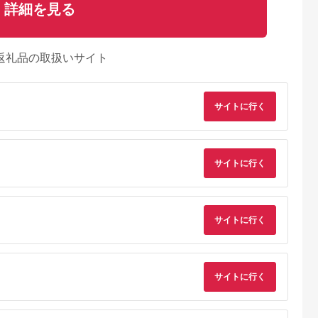
詳細を見る
返礼品の取扱いサイト
サイトに行く
サイトに行く
サイトに行く
AYふるさと納
出典：ふるなび
出典：ふるラボ
出典：ふるさとプレ
税
ア
留米市
秋田県 秋田市
岐阜県 山県市
岐阜県 関市
らず！想ふ種
トイレットペーパー
バブリーキッチンシャ
H6-135 濃州正宗作 
サイトに行く
けキット
クリネックス シング
ワー [No.715] ／ マイ
テンレス和包丁 刺身
ル 長持ち 8ロール×8
クロナノバブル（ファ
包丁 210mm
5.0
5.0
5.0
5.0
パック 日用品 新生活
インバブル） 洗浄 保
3,000
21,000
9,000
7,000
湿 水流切替付き 節水
円
寄付金額:
円
寄付金額:
円
寄付金額:
円