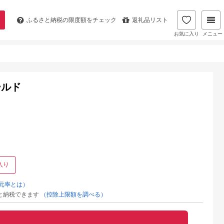
ふるさと納税の
限度額をチェック
返礼品リスト
お気に入り
メニュー
ールド
入り
元率とは）
と納税できます
（控除上限額を調べる）