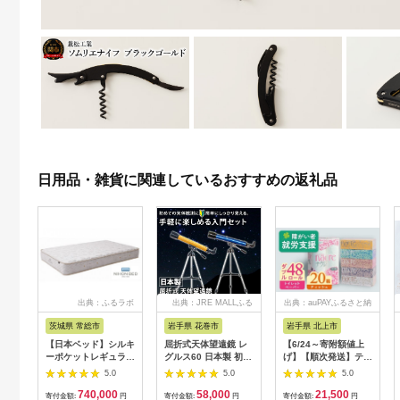
日用品・雑貨に関連しているおすすめの返礼品
出典：ふるラボ
出典：JRE MALLふる
出典：auPAYふるさと納
さと納税
税
茨城県 常総市
岩手県 花巻市
岩手県 北上市
【日本ベッド】シルキ
屈折式天体望遠鏡 レ
【6/24～寄附額値上
ーポケットレギュラー
グルス60 日本製 初心
げ】【順次発送】ティ
11334 シングル 日本
者用 スマホ撮影 (カラ
ッシュペーパー 20箱
5.0
5.0
5.0
ベッド シルキーポケ
ー：オレンジ）
＆ トイレットロール
740,000
58,000
21,500
ットレギュラー シン
【1835-2】
(ダブル) 48個 福祉施
寄付金額:
円
寄付金額:
円
寄付金額:
円