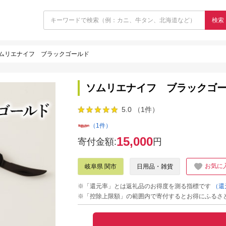
検索
ムリエナイフ ブラックゴールド
ソムリエナイフ ブラックゴ
5.0 （1件）
（1件）
15,000
寄付金額:
円
お気に
岐阜県 関市
日用品・雑貨
※「還元率」とは返礼品のお得度を測る指標です
（還
※「控除上限額」の範囲内で寄付するとお得にふるさ