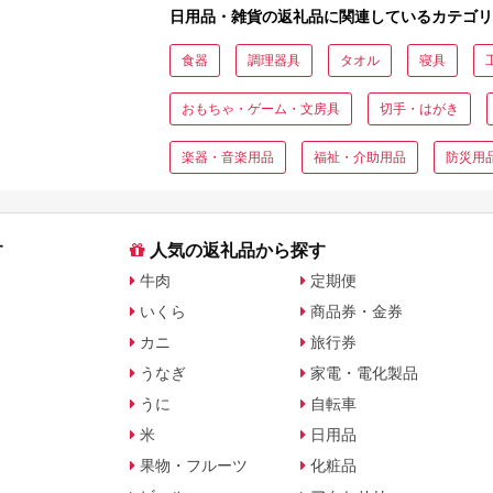
日用品・雑貨の返礼品に関連しているカテゴリ
食器
調理器具
タオル
寝具
おもちゃ・ゲーム・文房具
切手・はがき
楽器・音楽用品
福祉・介助用品
防災用
す
人気の返礼品から探す
牛肉
定期便
いくら
商品券・金券
カニ
旅行券
うなぎ
家電・電化製品
うに
自転車
米
日用品
果物・フルーツ
化粧品