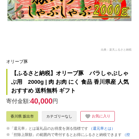
出典：楽天ふるさと納税
オリーブ豚
【ふるさと納税】オリーブ豚 バラしゃぶしゃ
ぶ用 2000g | 肉 お肉 にく 食品 香川県産 人気
おすすめ 送料無料 ギフト
40,000
寄付金額:
円
お気に入り
香川県 坂出市
カテゴリーなし
※「還元率」とは返礼品のお得度を測る指標です
（還元率とは）
※「控除上限額」の範囲内で寄付するとお得にふるさと納税できます
（控