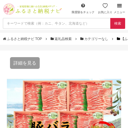
限度額をチェック
お気に入り
メニュー
検索
ふるさと納税ナビ TOP
返礼品検索
カテゴリーなし
【ふ
詳細を見る