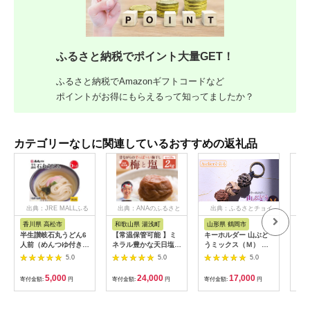
ふるさと納税でポイント大量GET！
ふるさと納税でAmazonギフトコードなど
ポイントがお得にもらえるって知ってましたか？
カテゴリーなしに関連しているおすすめの返礼品
出典：JRE MALLふる
出典：ANAのふるさと
出典：ふるさとチョイ
出
さと納税
納税
ス
香川県 高松市
和歌山県 湯浅町
山形県 鶴岡市
佐
半生讃岐石丸うどん6
【常温保管可能 】ミ
キーホルダー 山ぶど
【伊
人前（めんつゆ付き）
ネラル豊かな天日塩だ
うミックス（Ｍ） 山
ース
麺300g×2袋
けで漬けた無添加梅干
形県鶴岡市 アトリエ
5.0
5.0
5.0
し2kg 梅ボーイズ｜
かおる | 山葡萄 雑貨
南高梅
キーホルダー ギフト
5,000
24,000
17,000
寄付金額:
円
寄付金額:
円
寄付金額:
円
寄付
B201_EP6024
贈り物 お取り寄せ 返
礼品