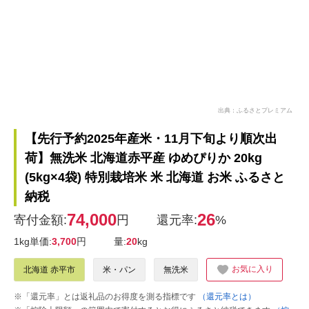
出典：ふるさとプレミアム
【先行予約2025年産米・11月下旬より順次出
荷】無洗米 北海道赤平産 ゆめぴりか 20kg
(5kg×4袋) 特別栽培米 米 北海道 お米 ふるさと
納税
74,000
26
寄付金額:
円
還元率:
%
1kg単価:
3,700
円
量:
20
kg
お気に入り
北海道 赤平市
米・パン
無洗米
※「還元率」とは返礼品のお得度を測る指標です
（還元率とは）