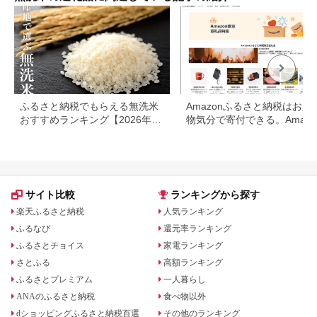
糧 SH0083
ふるさと納税でもらえる無洗米
Amazonふるさと納税はお買
おすすめランキング【2026年最
物気分で寄付できる。Amazo
新版】還元率・容量別で徹底比
ふるさと納税限定の返礼品も
較
場
サイト比較
ランキングから探す
楽天ふるさと納税
人気ランキング
ふるなび
還元率ランキング
ふるさとチョイス
家電ランキング
さとふる
高額ランキング
ふるさとプレミアム
一人暮らし
ANAのふるさと納税
食べ物以外
dショッピングふるさと納税百選
その他のランキング