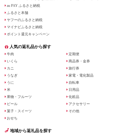
au PAY ふるさと納税
ふるさと本舗
ヤフーのふるさと納税
マイナビふるさと納税
ポイント還元キャンペーン
人気の返礼品から探す
牛肉
定期便
いくら
商品券・金券
カニ
旅行券
うなぎ
家電・電化製品
うに
自転車
米
日用品
果物・フルーツ
化粧品
ビール
アクセサリー
菓子・スイーツ
その他
おせち
地域から返礼品を探す