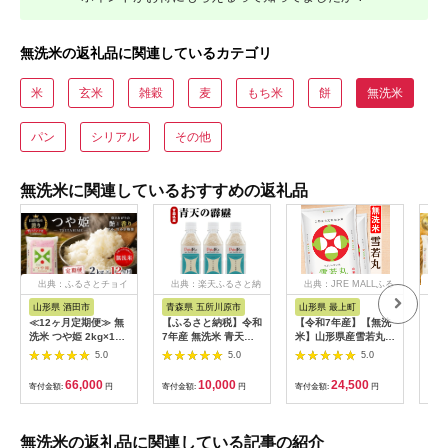
無洗米の返礼品に関連しているカテゴリ
米
玄米
雑穀
麦
もち米
餅
無洗米
パン
シリアル
その他
無洗米に関連しているおすすめの返礼品
出典：ふるさとチョイ
出典：楽天ふるさと納
出典：JRE MALLふる
出典
ス
税
さと納税
山形県 酒田市
青森県 五所川原市
山形県 最上町
北
≪12ヶ月定期便≫ 無
【ふるさと納税】令和
【令和7年産】【無洗
【令
洗米 つや姫 2kg×12
7年産 無洗米 青天の
米】山形県産雪若丸
行予
ヶ月連続 計24kg 特別
霹靂 2合 (300g) 3本 /
10kg
便】
5.0
5.0
5.0
栽培米 山形県産 毎月
24本 / 特A 米 ペット
「無
下旬にお届け 東北 山
ボトル 贈り物 ギフト
10
66,000
10,000
24,500
寄付金額:
円
寄付金額:
円
寄付金額:
円
寄付
形県 酒田市 庄内地方
贈答 常温保存 備蓄 晴
旬よ
ブランド米 白米 精米
天の霹靂 お米 青森県
簡単 手軽 連続定期便
五所川原市
12回 節水 TO 東北食
無洗米の返礼品に関連している記事の紹介