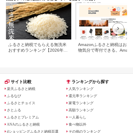
ふるさと納税でもらえる無洗米
Amazonふるさと納税はお買
おすすめランキング【2026年最
物気分で寄付できる。Amazo
新版】還元率・容量別で徹底比
ふるさと納税限定の返礼品も
較
場
サイト比較
ランキングから探す
楽天ふるさと納税
人気ランキング
ふるなび
還元率ランキング
ふるさとチョイス
家電ランキング
さとふる
高額ランキング
ふるさとプレミアム
一人暮らし
ANAのふるさと納税
食べ物以外
dショッピングふるさと納税百選
その他のランキング