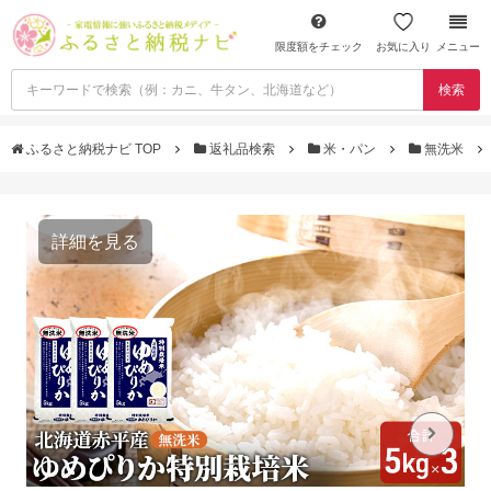
限度額をチェック
お気に入り
メニュー
検索
ふるさと納税ナビ TOP
返礼品検索
米・パン
無洗米
詳細を見る