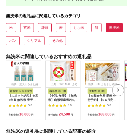
無洗米の返礼品に関連しているカテゴリ
米
玄米
雑穀
麦
もち米
餅
無洗米
パン
シリアル
その他
無洗米に関連しているおすすめの返礼品
出典：楽天ふるさと納
出典：JRE MALLふる
出典：JALふるさと納税
出
税
さと納税
青森県 五所川原市
山形県 最上町
北海道 東川町
北
【ふるさと納税】令和
【令和7年産】【無洗
【令和８年産 新米 先
令和
7年産 無洗米 青天の
米】山形県産雪若丸
行予約】【6ヵ月定期
米 
霹靂 2合 (300g) 3本 /
10kg
便】東川米ゆめぴりか
【su
5.0
5.0
5.0
24本 / 特A 米 ペット
「無洗米」
m1
ボトル 贈り物 ギフト
10kg（2026年10月中
10,000
24,500
168,000
寄付金額:
円
寄付金額:
円
寄付金額:
円
寄付
贈答 常温保存 備蓄 晴
旬より発送予定）
天の霹靂 お米 青森県
五所川原市
無洗米の返礼品に関連している記事の紹介