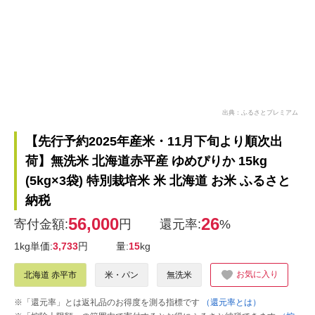
出典：ふるさとプレミアム
【先行予約2025年産米・11月下旬より順次出
荷】無洗米 北海道赤平産 ゆめぴりか 15kg
(5kg×3袋) 特別栽培米 米 北海道 お米 ふるさと
納税
56,000
26
寄付金額:
円
還元率:
%
1kg単価:
3,733
円
量:
15
kg
お気に入り
北海道 赤平市
米・パン
無洗米
※「還元率」とは返礼品のお得度を測る指標です
（還元率とは）