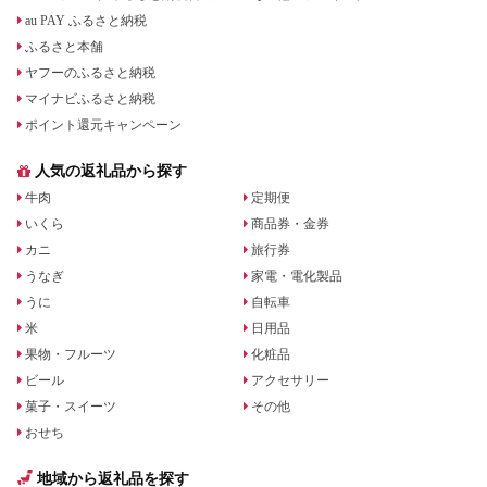
au PAY ふるさと納税
ふるさと本舗
ヤフーのふるさと納税
マイナビふるさと納税
ポイント還元キャンペーン
人気の返礼品から探す
牛肉
定期便
いくら
商品券・金券
カニ
旅行券
うなぎ
家電・電化製品
うに
自転車
米
日用品
果物・フルーツ
化粧品
ビール
アクセサリー
菓子・スイーツ
その他
おせち
地域から返礼品を探す