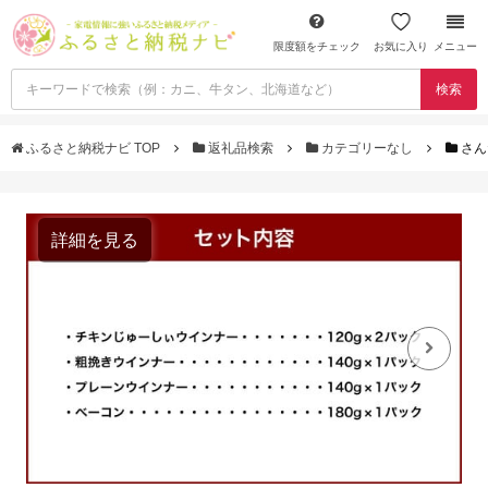
限度額をチェック
お気に入り
メニュー
検索
ふるさと納税ナビ TOP
返礼品検索
カテゴリーなし
さん
詳細を見る