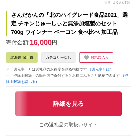
出典：ふるさと本舗
さんだかんの「北のハイグレード食品2021」選
定 チキンじゅーしぃと無添加燻製のセット
700g ウインナー ベーコン 食べ比べ 加工品
16,000
寄付金額:
円
お気に入り
北海道 深川市
カテゴリーなし
※「還元率」とは返礼品のお得度を測る指標です
（還元率とは）
※「控除上限額」の範囲内で寄付するとお得にふるさと納税できます
（控
除上限額を調べる）
詳細を見る
この返礼品の取扱いサイト