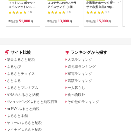
マットレス ポケット
ココテラスのカステラ
北海道オホーツク産
【ふ
コイルマットレス ア
アイスサンド（8個）
サケ水煮 缶詰170g×6
濃焼
イリスオーヤマ ブラ
│洋菓子 和菓子 焼き
個［サクラマス］フレ
ト 
5.0
5.0
5.0
ック シングル ポケッ
菓子 北海道産 バニラ
ッシュパック［海洋食
ール
トコイル ベッドマッ
アイス アイスクリー
品］【 鮭 鱒 サケ マ
SV
51,000
13,000
15,000
寄付金額:
円
寄付金額:
円
寄付金額:
円
寄付
トレス 高反発 厚め 極
ム アイスサンド カス
ス さくら 鮭缶 さけ缶
[ME
厚 防菌 防臭 防ダニ
テラ 子どものおやつ
缶詰 惣菜 北海道 枝幸
快眠 寝具 一体式 おす
おやつ 卵 ティータイ
】
すめ 人気 アイリス
ム ギフト 手土産 こだ
PMTS20N-S 一人
わりスイーツ デザー
暮らし ひとり暮らし
ト ココテラス 母の日
家具 インテ
父の日 お取り寄せ グ
サイト比較
ランキングから探す
リア
ルメ ティータイム
楽天ふるさと納税
人気ランキング
ふるなび
還元率ランキング
ふるさとチョイス
家電ランキング
さとふる
高額ランキング
ふるさとプレミアム
一人暮らし
ANAのふるさと納税
食べ物以外
dショッピングふるさと納税百選
その他のランキング
au PAY ふるさと納税
ふるさと本舗
ヤフーのふるさと納税
マイナビふるさと納税