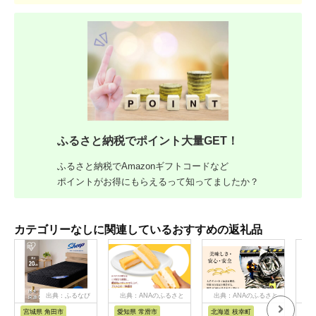
ふるさと納税でポイント大量GET！
ふるさと納税でAmazonギフトコードなど
ポイントがお得にもらえるって知ってましたか？
カテゴリーなしに関連しているおすすめの返礼品
出典：ふるなび
出典：ANAのふるさと
出典：ANAのふるさと
出
納税
納税
宮城県 角田市
愛知県 常滑市
北海道 枝幸町
岐