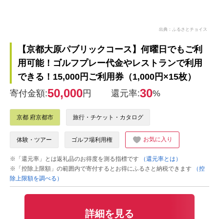
出典：ふるさとチョイス
【京都大原パブリックコース】何曜日でもご利
用可能！ゴルフプレー代金やレストランで利用
できる！15,000円ご利用券（1,000円×15枚）
50,000
30
寄付金額:
円
還元率:
%
京都 府京都市
旅行・チケット・カタログ
お気に入り
体験・ツアー
ゴルフ場利用権
※「還元率」とは返礼品のお得度を測る指標です
（還元率とは）
※「控除上限額」の範囲内で寄付するとお得にふるさと納税できます
（控
除上限額を調べる）
詳細を見る