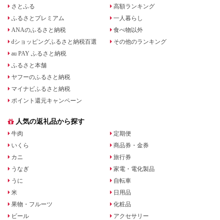
さとふる
高額ランキング
ふるさとプレミアム
一人暮らし
ANAのふるさと納税
食べ物以外
dショッピングふるさと納税百選
その他のランキング
au PAY ふるさと納税
ふるさと本舗
ヤフーのふるさと納税
マイナビふるさと納税
ポイント還元キャンペーン
人気の返礼品から探す
牛肉
定期便
いくら
商品券・金券
カニ
旅行券
うなぎ
家電・電化製品
うに
自転車
米
日用品
果物・フルーツ
化粧品
ビール
アクセサリー