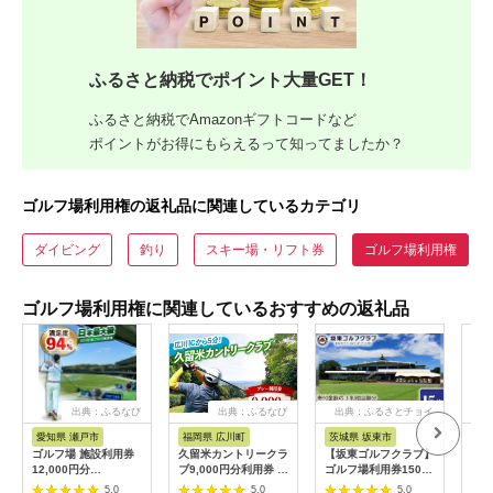
ふるさと納税でポイント大量GET！
ふるさと納税でAmazonギフトコードなど
ポイントがお得にもらえるって知ってましたか？
ゴルフ場利用権の返礼品に関連しているカテゴリ
ダイビング
釣り
スキー場・リフト券
ゴルフ場利用権
ゴルフ場利用権に関連しているおすすめの返礼品
出典：ふるなび
出典：ふるなび
出典：ふるさとチョイ
出
ス
愛知県 瀬戸市
福岡県 広川町
茨城県 坂東市
福
ゴルフ場 施設利用券
久留米カントリークラ
【坂東ゴルフクラブ】
【ふ
12,000円分
ブ9,000円分利用券 /
ゴルフ場利用券15000
フチ
[BBEC002]ゴルフ倶
ゴルフ[AFAD007]
円分（寄付金額の3割
小郡
5.0
5.0
5.0