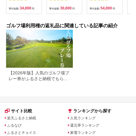
楽部大樹 瀬戸店
相当額分） ／ ゴルフ
ギフ
プレー 都心から1時間
ゴル
34,000
30,000
54,000
寄付金額:
円
寄付金額:
円
寄付金額:
円
寄付
利用券 ゴルフ場 チケ
券 
ット 茨城 ゴルフ 予約
ラウ
体験 アクセス抜群 好
郡市
立地 ゴルフラウンド
ゴルフ場利用権の返礼品に関連している記事の紹介
アウトドア スポーツ
レジャー 茨城県
No.156
【2026年版】人気のゴルフ場プ
レー券がふるさと納税でもらえ
る！
サイト比較
ランキングから探す
楽天ふるさと納税
人気ランキング
ふるなび
還元率ランキング
ふるさとチョイス
家電ランキング