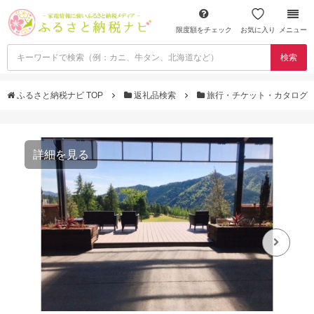
限度額をチェック
お気に入り
メニュー
検索
ふるさと納税ナビ TOP
返礼品検索
旅行・チケット・カタログ
詳細を見る