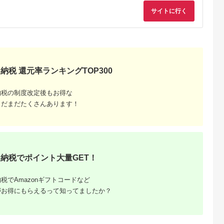
オリイカ 魚 フライ す
焼きウニ 無添加 おか
BA4132] 干柿 干し
サイトに行く
り身 詰め合わせ
ず おつまみ 酒の肴 ご
柿 かき 枯露柿 果物
はんのお供 惣菜 魚介
くだもの ドラフルー
海産物 岩手県 宮古市
ツ 800グラム 自然の
産地直送 冷凍 贈答 ギ
甘さ 手作り てづくり
フト 送料無料 【配送
最勝柿 ふるさと納税
不可地域：離島】
【G1335814】
納税 還元率ランキングTOP300
納税の制度改定後もお得な
まだまだたくさんあります！
納税でポイント大量GET！
税でAmazonギフトコードなど
がお得にもらえるって知ってましたか？