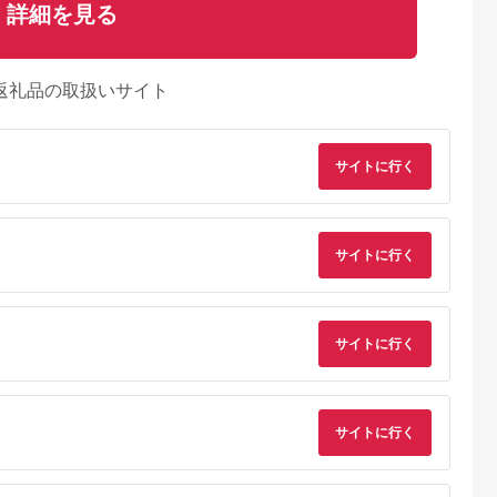
詳細を見る
返礼品の取扱いサイト
サイトに行く
サイトに行く
サイトに行く
天ふるさと納
出典：楽天ふるさと納
出典：楽天ふるさと納
出典：楽天ふるさと
税
税
税
戸市
宮崎県 日向市
岩手県 宮古市
石川県 志賀町
納税】 い
【ふるさと納税】 海
【ふるさと納税】【三
【ふるさと納税】
サイトに行く
牛 ハンバ
の駅ほそしま 大漁 セ
陸宮古重茂産】無添加
【ご自宅用】 ふぞろ
150g×8個
ット [海の駅 ほそしま
焼きうに 80g×2、5、
い ころ柿 約800g
5.0
5.0
5.0
5.0
27-0407
宮崎県 日向市
10、30個セット_ 焼
【期間限定発送】 [米
4,000
14,000
24,000
18,000
452060079] 冷凍 ア
きうに うに ウニ 雲丹
吉農園 石川県 志賀町
円
寄付金額:
円
寄付金額:
円
寄付金額:
円