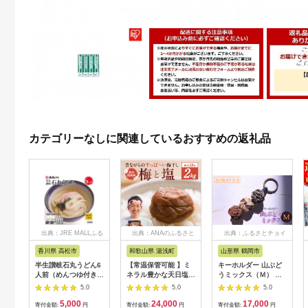
カテゴリーなしに関連しているおすすめの返礼品
出典：JRE MALLふる
出典：ANAのふるさと
出典：ふるさとチョイ
さと納税
納税
ス
香川県 高松市
和歌山県 湯浅町
山形県 鶴岡市
半生讃岐石丸うどん6
【常温保管可能 】ミ
キーホルダー 山ぶど
人前（めんつゆ付き）
ネラル豊かな天日塩だ
うミックス（Ｍ） 山
麺300g×2袋
けで漬けた無添加梅干
形県鶴岡市 アトリエ
5.0
5.0
5.0
し2kg 梅ボーイズ｜
かおる | 山葡萄 雑貨
5,000
24,000
17,000
南高梅
キーホルダー ギフト
寄付金額:
円
寄付金額:
円
寄付金額:
円