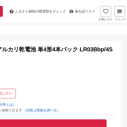
ふるさと納税の
限度額をチェック
返礼品リスト
お気に入り
メニュー
us アルカリ乾電池 単4形4本パック LR03Bbp/4S
気に入り
元率とは）
と納税できます
（控除上限額を調べる）