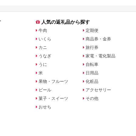
す
人気の返礼品から探す
牛肉
定期便
いくら
商品券・金券
カニ
旅行券
うなぎ
家電・電化製品
うに
自転車
米
日用品
果物・フルーツ
化粧品
ビール
アクセサリー
菓子・スイーツ
その他
おせち