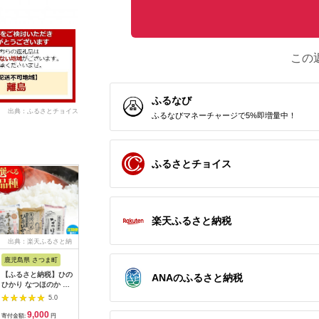
この
ふるなび
出典：ふるさとチョイス
ふるなびマネーチャージで5%即増量中！
ふるさとチョイス
楽天ふるさと納税
出典：楽天ふるさと納
出典：ふるさとチョイ
出典：楽天ふるさと納
出典：楽
税
ス
税
鹿児島県 さつま町
佐賀県 伊万里市
沖縄県 うるま市
岩手県 二
【ふるさと納税】ひの
【伊万里焼】ブルーレ
【ふるさと納税】［沖
【ふるさと
ANAのふるさと納税
ひかり なつほのか あ
ースパン皿 035-H389
縄の海塩］ぬちまーす
わて短角和
きほなみ 選べる 品種
顆粒（250g）×2袋セ
ーグセット 
5.0
5.0
5.0
定期便 米 2kg
ット 【ぬちまーす】
計1.2kg 0
9,000
13,000
12,000
1
5kg《出荷時期をお選
食塩 塩 調味料 食卓塩
寄付金額:
円
寄付金額:
円
寄付金額:
円
寄付金額: