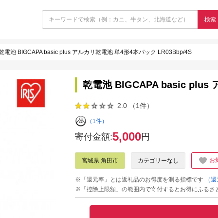
検索
乾電池 BIGCAPA basic plus アルカリ乾電池 単4形4本パック LR03Bbp/4S
乾電池 BIGCAPA basic pl
2.0 （1件）
（1件）
5,000
寄付金額:
円
お
宮城県 角田市
カテゴリーなし
※「還元率」とは返礼品のお得度を測る指標です
（還
※「控除上限額」の範囲内で寄付するとお得にふるさ