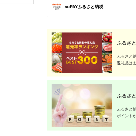
びください》かじや農
顆粒 シーソルト 人気
auPAYふるさと納税
産 お米 ご飯 白米 白
返礼品 海塩 沖縄 うる
飯 こめ 鹿児島県 さつ
ま市 果報バンタ
ま町
ふるさと
ふるさと
返礼品は
ふるさと
ふるさと納
ポイント