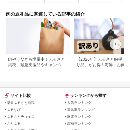
産 福島 bp002-aa
ーベキュー SS38
肉の返礼品に関連している記事の紹介
肉やうなぎも増量中！ふるさと
【2026年】ふるさと納税「
納税、緊急支援品やキャンペー
り品」がお得！海鮮・お肉・
ン中の返礼品
イーツ返礼品特集
サイト比較
ランキングから探す
楽天ふるさと納税
人気ランキング
ふるなび
還元率ランキング
ふるさとチョイス
家電ランキング
さとふる
高額ランキング