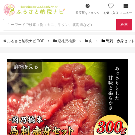
限度額をチェック
お気に入り
メニュー
検索
ふるさと納税ナビ TOP
返礼品検索
肉
馬刺・赤身セット(15
詳細を見る