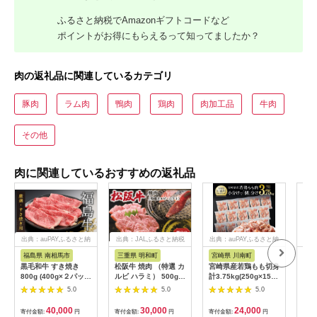
ふるさと納税でAmazonギフトコードなど
ポイントがお得にもらえるって知ってましたか？
肉の返礼品に関連しているカテゴリ
豚肉
ラム肉
鴨肉
鶏肉
肉加工品
牛肉
その他
肉に関連しているおすすめの返礼品
出典：auPAYふるさと納
出典：JALふるさと納税
出典：auPAYふるさと納
出典
税
税
福島県 南相馬市
三重県 明和町
宮崎県 川南町
兵
黒毛和牛 すき焼き
松阪牛 焼肉 （特選 カ
宮崎県産若鶏もも切身
チキ
800g (400g×２パッ
ルビ ハラミ） 500g
計3.75kg(250g×15
（5
ク) 福島牛 | 国産 肉
肉 牛 牛肉 和牛 ブラ
袋) 肉 鶏 鶏肉 カット
5.0
5.0
5.0
和牛 牛肉 霜降り 赤身
ンド牛 高級 国産 霜降
済
お肉 ギフト お取り寄
り 冷凍 ふるさと 人気
40,000
30,000
24,000
寄付金額:
円
寄付金額:
円
寄付金額:
円
寄付
せ プレゼント 今野畜
焼肉 焼肉用 BBQ バ