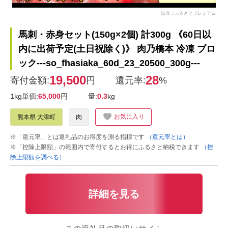
出典：ふるさとプレミアム
馬刺・赤身セット(150g×2個) 計300g 《60日以
内に出荷予定(土日祝除く)》 肉乃橋本 冷凍 ブロ
ック---so_fhasiaka_60d_23_20500_300g---
19,500
28
寄付金額:
円
還元率:
%
1kg単価:
65,000
円
量:
0.3
kg
お気に入り
熊本県 大津町
肉
※「還元率」とは返礼品のお得度を測る指標です
（還元率とは）
※「控除上限額」の範囲内で寄付するとお得にふるさと納税できます
（控
除上限額を調べる）
詳細を見る