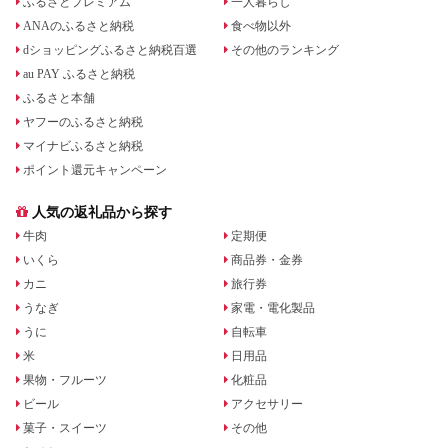
ふるさとプレミアム
一人暮らし
ANAのふるさと納税
食べ物以外
dショッピングふるさと納税百選
その他のランキング
au PAY ふるさと納税
ふるさと本舗
ヤフーのふるさと納税
マイナビふるさと納税
ポイント還元キャンペーン
人気の返礼品から探す
牛肉
定期便
いくら
商品券・金券
カニ
旅行券
うなぎ
家電・電化製品
うに
自転車
米
日用品
果物・フルーツ
化粧品
ビール
アクセサリー
菓子・スイーツ
その他