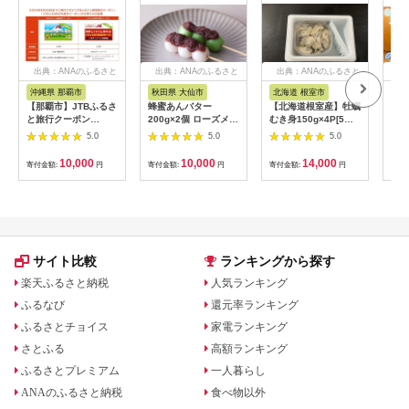
出典：ANAのふるさと
出典：ANAのふるさと
出典：ANAのふるさと
出
納税
納税
納税
沖縄県 那覇市
秋田県 大仙市
北海道 根室市
埼
【那覇市】JTBふるさ
蜂蜜あんバター
【北海道根室産】牡蠣
【2
と旅行クーポン
200g×2個 ローズメイ
むき身150g×4P[5月
予約
（3,000円分）有効期
[あんバター はちみ
下旬以降発送] A-
史！
5.0
5.0
5.0
間3年（Eメール発
つ 発酵バター あん
54007
ムの
行）｜旅行 トラベル
こ 水あめ不使用 秋
水・
10,000
10,000
14,000
寄付金額:
円
寄付金額:
円
寄付金額:
円
寄付
予約 国内旅行 JTB 宿
田県 大仙市]
約3
泊 観光 体験 旅行券
03
宿泊券 旅行予約 ホテ
ル 旅館 チケット 子供
子連れ カップル 家族
人気 おすすめ 旅行ク
ーポン 店頭 オンライ
サイト比較
ランキングから探す
ン ネット予約 電話 有
効期間3年
楽天ふるさと納税
人気ランキング
ふるなび
還元率ランキング
ふるさとチョイス
家電ランキング
さとふる
高額ランキング
ふるさとプレミアム
一人暮らし
ANAのふるさと納税
食べ物以外