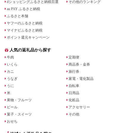
dショッピングふるさと納税百選
その他のランキング
au PAY ふるさと納税
ふるさと本舗
ヤフーのふるさと納税
マイナビふるさと納税
ポイント還元キャンペーン
人気の返礼品から探す
牛肉
定期便
いくら
商品券・金券
カニ
旅行券
うなぎ
家電・電化製品
うに
自転車
米
日用品
果物・フルーツ
化粧品
ビール
アクセサリー
菓子・スイーツ
その他
おせち