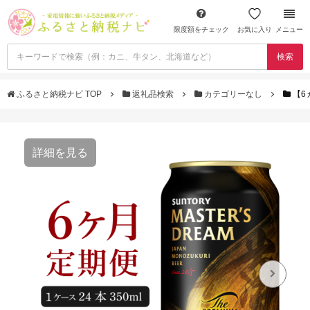
限度額をチェック
お気に入り
メニュー
検索
ふるさと納税ナビ TOP
返礼品検索
カテゴリーなし
【6
詳細を見る