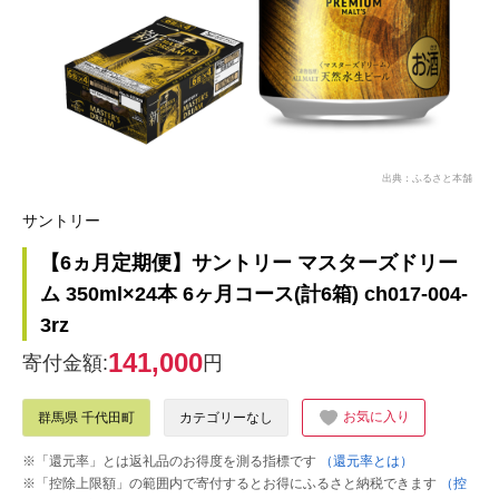
出典：ふるさと本舗
サントリー
【6ヵ月定期便】サントリー マスターズドリー
ム 350ml×24本 6ヶ月コース(計6箱) ch017-004-
3rz
141,000
寄付金額:
円
お気に入り
群馬県 千代田町
カテゴリーなし
※「還元率」とは返礼品のお得度を測る指標です
（還元率とは）
※「控除上限額」の範囲内で寄付するとお得にふるさと納税できます
（控