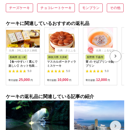
チーズケーキ
チョコレートケーキ
モンブラン
その他
ケーキに関連しているおすすめの返礼品
出典：JALふるさと納税
出典：さとふる
出典：ふるなび
長崎県 佐々町
神奈川県 大井町
長野県 千曲市
北
【食べやすい！選んで
マスカルポーネティラ
萱 の そばプリン 6個|
【定
楽しい】カット包装
ミスケーキ
プリン
海道
カステラ 6箱入「1箱
ーキ
5.0
5.0
5.0
5個入り」（プレーン
送 
×2・抹茶×2・チョコ
25,000
10,000
12,000
寄付金額:
円
寄付金額:
円
寄付金額:
円
寄付
レート×2）【文明堂
総本店】 [QAU005]
ケーキの返礼品に関連している記事の紹介