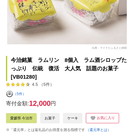
出典：マイナビふるさと納税
今治銘菓 ラムリン 8個入 ラム酒シロップた
っぷり 伝統 復活 大人気 話題のお菓子
[VB01280]
4.5 （5件）
（5件）
12,000
寄付金額:
円
お気に入り
愛媛県 今治市
お菓子
ケーキ
※「還元率」とは返礼品のお得度を測る指標です
（還元率とは）