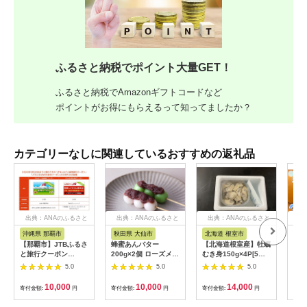
ふるさと納税でポイント大量GET！
ふるさと納税でAmazonギフトコードなど
ポイントがお得にもらえるって知ってましたか？
カテゴリーなしに関連しているおすすめの返礼品
出典：ANAのふるさと
出典：ANAのふるさと
出典：ANAのふるさと
出
納税
納税
納税
沖縄県 那覇市
秋田県 大仙市
北海道 根室市
埼
【那覇市】JTBふるさ
蜂蜜あんバター
【北海道根室産】牡蠣
【2
と旅行クーポン
200g×2個 ローズメイ
むき身150g×4P[5月
予約
（3,000円分）有効期
[あんバター はちみ
下旬以降発送] A-
史！
5.0
5.0
5.0
間3年（Eメール発
つ 発酵バター あん
54007
ムの
行）｜旅行 トラベル
こ 水あめ不使用 秋
水・
10,000
10,000
14,000
寄付金額:
円
寄付金額:
円
寄付金額:
円
寄付
予約 国内旅行 JTB 宿
田県 大仙市]
約3
泊 観光 体験 旅行券
03