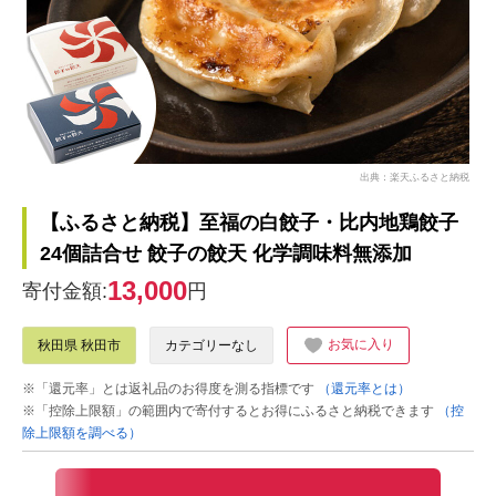
出典：楽天ふるさと納税
【ふるさと納税】至福の白餃子・比内地鶏餃子
24個詰合せ 餃子の餃天 化学調味料無添加
13,000
寄付金額:
円
お気に入り
秋田県 秋田市
カテゴリーなし
※「還元率」とは返礼品のお得度を測る指標です
（還元率とは）
※「控除上限額」の範囲内で寄付するとお得にふるさと納税できます
（控
除上限額を調べる）