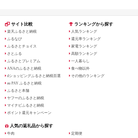
宿泊券 旅行予約 ホテ
ル 旅館 チケット 子供
子連れ カップル 家族
人気 おすすめ 旅行ク
ーポン 店頭 オンライ
サイト比較
ランキングから探す
ン ネット予約 電話 有
効期間3年
楽天ふるさと納税
人気ランキング
ふるなび
還元率ランキング
ふるさとチョイス
家電ランキング
さとふる
高額ランキング
ふるさとプレミアム
一人暮らし
ANAのふるさと納税
食べ物以外
dショッピングふるさと納税百選
その他のランキング
au PAY ふるさと納税
ふるさと本舗
ヤフーのふるさと納税
マイナビふるさと納税
ポイント還元キャンペーン
人気の返礼品から探す
牛肉
定期便