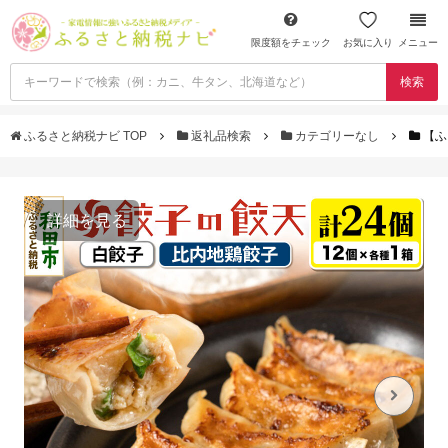
限度額をチェック
お気に入り
メニュー
検索
ふるさと納税ナビ TOP
返礼品検索
カテゴリーなし
【ふ
詳細を見る