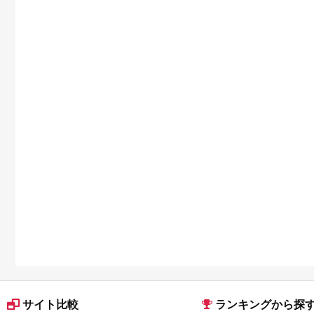
円 3万円 9万円 15万
円 30万円 ホテル 旅
館 温泉 旅行 観光 ト
ラベル 宿泊補助券 チ
ケット クーポン 宿泊
お泊り 別府温泉 別府
観光 地獄めぐり 旅 お
すすめ 人気 体験型 節
約_B030-007
サイト比較
ランキングから探