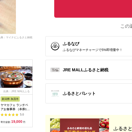
この
出典：マイナビふるさと納税
ふるなび
ふるなびマネーチャージで5%即増量中！
JRE MALLふるさと納税
出典：JRE MALLふる
出典：ふるさとチョイ
出典：ふるなび
出
ふるさとパレット
さと納税
ス
新潟県 加茂市
長崎県 松浦市
神奈川県 小田原市
長崎県
ヤマカフェ ランチペ
田舎そば打ち体験(体
【小田原市】JTBふる
【長崎、
アお食事券 （本券1枚
験交流型メニュー)( 体
さと旅行クーポン
テンボス等
で2名様ご利用）北越
験 田舎 自然 松浦市
（150,000円分）有効
さと旅行
5.0
5.0
5.0
の小京都の老舗割烹
そば そば打ち )【D3-
期間3年（Eメール発
（30,00
19,000
33,000
500,000
1
「山重」料亭ランチペ
009】
行）｜予約 宿泊 観光
期間3年（
寄付金額:
円
寄付金額:
円
寄付金額:
円
寄付金額:
アチケット加茂市 割
体験 温泉 ホテル 旅館
行）｜予約
ふるさと
烹 山重
チケット 子供 子連れ
体験 温泉 ホテル 旅館