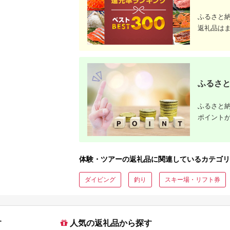
カップル 家族 店頭 オ
チケット 
ンライン ネット 電話
カップル 
ふるさと
神奈川 神奈川
ンライン 
長崎
返礼品は
ふるさと
ふるさと納
ポイント
体験・ツアーの返礼品に関連しているカテゴリ
ダイビング
釣り
スキー場・リフト券
す
人気の返礼品から探す