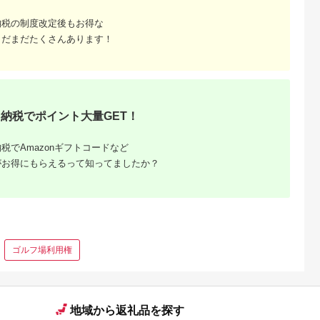
子供 子連れ
カップル 家族 店頭 オ
カップル 家族 店頭 オ
家族 店頭 オ
ンライン ネット 電話
ンライン ネット 電話
納税の制度改定後もお得な
ネット 電話
箱根
箱根
まだまだたくさんあります！
納税でポイント大量GET！
税でAmazonギフトコードなど
がお得にもらえるって知ってましたか？
ゴルフ場利用権
地域から返礼品を探す