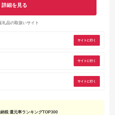
詳細を見る
返礼品の取扱いサイト
サイトに行く
サイトに行く
典：ふるなび
出典：ふるなび
出典：ふるなび
出典：ふるな
サイトに行く
神奈川県 箱根町
神奈川県 箱根町
大阪府 門真市
雲仙、ハウス
【箱根町】JTBふるさ
【箱根町】JTBふるさ
令和堂で使える糖質
】JTBふる
と旅行クーポン
と旅行クーポン
フ飯1000円分券【 
クーポン
（3,000円分）有効期
（15,000円分） 有効
フトチケット ギフト
5.0
5.0
5.0
5.0
0円分）有効
間3年（Eメール発
期間3年（Eメール発
チケット ギフトチケ
00,000
10,000
50,000
4,000
Eメール発
行）｜予約 宿泊 観光
行）｜予約 宿泊 観光
ット ギフトチケット
円
寄付金額:
円
寄付金額:
円
寄付金額:
円
 宿泊 観光
体験 温泉 ホテル 旅館
体験 温泉 ホテル 旅館
ギフトチケット ギフ
納税 還元率ランキングTOP300
チケット 子供 子連れ
チケット 子供 子連れ
トチケット 】