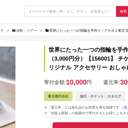
検索
ログ
体験・ツアー
世界にたった一つの指輪を手作り！アカネス東京 指輪制作体験チケット（3,0
世界にたった一つの指輪を手作
（3,000円分）【156001】 
リジナル アクセサリー おしゃ
10,000
30
寄付金額:
円
還元率:
東京都渋谷区
旅行・チケット・カタログ
※「還元率」とは返礼品のお得度を測る指標です
（還
※「控除上限額」の範囲内で寄付するとお得にふるさ