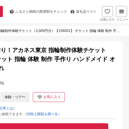
ふるさと納税の
限度額をチェック
返礼品リスト
お気に入り
メニュー
00円分）【156001】 チケット 指輪 体験 制作 手作り ハンドメイド オリジナル アクセサリー おしゃれ
り！アカネス東京 指輪制作体験チケット
チケット 指輪 体験 制作 手作り ハンドメイド オ
れ
%
お気に入り
体験・ツアー
元率とは）
と納税できます
（控除上限額を調べる）