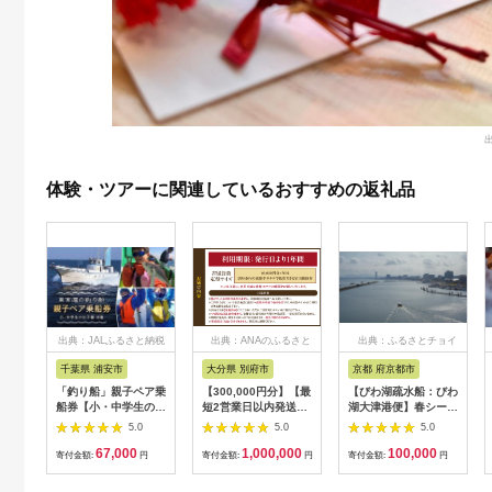
体験・ツアーに関連しているおすすめの返礼品
出典：JALふるさと納税
出典：ANAのふるさと
出典：ふるさとチョイ
納税
ス
千葉県 浦安市
大分県 別府市
京都 府京都市
「釣り船」親子ペア乗
【300,000円分】【最
【びわ湖疏水船：びわ
船券【小・中学生のお
短2営業日以内発送】
湖大津港便】春シーズ
子様】
別府市内の旅館やホテ
ン先行予約権（２名様
5.0
5.0
5.0
ルで使用できる宿泊補
分の乗船予約の権利）
67,000
1,000,000
100,000
助券 楽しい旅の思い
寄付金額:
円
寄付金額:
円
寄付金額:
円
出を！ 宿泊券 大分県
別府市 3000円 15000