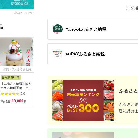
この
出典：ふるなび
品
Yahoo!ふるさと納税
auPAYふるさと納税
出典：楽天ふるさと納
出典：ふるなび
出典：ふるなび
出典：A
税
静岡県 磐田市
青森県 弘前市
新潟県 三条市
山梨県 甲
【ふるさと納税】吹き
津軽塗 茶筒＆茶さじ
花鋏 古流鋏 5寸5分
K18 イ
ガラス鏡餅置物 三方
セット 七々子塗 茜 伝
[伝統工芸士 平行作]
モンド 1.0
ふるさと
台付_ 鏡餅 ガラス 置
統工芸 漆器 青森 おし
花ばさみ 華道用 園芸
スタッドピ
5.0
5.0
5.0
物 かがみ餅 吹きガラ
ゃれ お祝い
用品 ガーデニング用
160
19,000
84,000
22,000
3
ス がらす 硝子 手作り
品 ハサミ 花屋 フラワ
寄付金額:
円
寄付金額:
円
寄付金額:
円
寄付金額:
ふるさと
ガラス工芸品 工芸品
ーショップ 燕三条製
正月飾り 三方台付 台
【020P004】
返礼品は
座 インテリア 雑貨 飾
り 贈答 ギフト プレゼ
ント 静岡県 送料無料
【1417354】