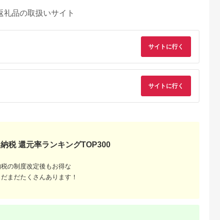
返礼品の取扱いサイト
サイトに行く
サイトに行く
NAのふるさと
出典：ふるさと本舗
出典：マイナビふるさ
出典：ふるな
納税
と納税
斐市
佐賀県 有田町
山形県 西川町
徳島県 徳島市
エローダイヤ
ARITA PORCELAIN
FYN9-990 【月山和紙
茶利八方革のキーケ
0ct 6本爪
LAB (アリタポーセリ
のあかりたち】ランプ
ス【本革・手縫い】
納税 還元率ランキングTOP300
アス BQ-
ンラボ) 吉祥小皿5枚
シェード SHIZU/志津
キーケース キーケー
5.0
5.0
5.0
5.0
セット 有田焼 おめで
ス キーケース キーケ
95,000
23,000
55,000
135,000
たい カラフル cg007
ース キーケース
円
寄付金額:
円
寄付金額:
円
寄付金額:
円
納税の制度改定後もお得な
まだまだたくさんあります！