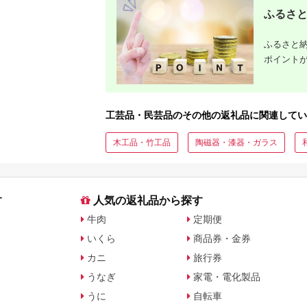
ふるさと
ふるさと納
ポイント
工芸品・民芸品のその他の返礼品に関連してい
木工品・竹工品
陶磁器・漆器・ガラス
す
人気の返礼品から探す
牛肉
定期便
いくら
商品券・金券
カニ
旅行券
うなぎ
家電・電化製品
うに
自転車