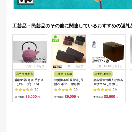
工芸品・民芸品のその他に関連しているおすすめの返礼
出典：ふるなび
出典：ふるなび
出典：ANAのふるさと
納税
岩手県 奥州市
三重県 玉城町
岩手県 奥州市
南部鉄器 急須 手まり
伊勢擬革紙 長財布[ 長
岩谷堂箪笥職人が作る
（グレープ） 0.5L
財布 ギフト 贈り物 お
米びつ 5kg用 漆仕上
【及春鋳造所 作】 伝
祝い 擬革紙 和紙 伝統
げ Iwayado craft 伝
5.0
5.0
5.0
統工芸品 キッチン用
工芸 伊勢 三重県 黄緑
統工芸品 和家具 イン
35,000
89,000
88,000
品 食器 日用品 雑貨
朱 200mm×18mm 参
テリア 日本製（岩手
寄付金額:
円
寄付金額:
円
寄付金額:
円
[Y0023]
宮ブランド擬革紙の会
県奥州市産） 米櫃
玉城町]
[AF004]