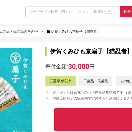
検索
工芸品・民芸品のその他
伊賀くみひも京扇子【猫忍者】
伊賀くみひも京扇子【猫忍者
30,000
寄付金額:
円
三重県 伊賀市
工芸品・民芸品
その他
※「還元率」とは返礼品のお得度を測る指標です
（還
※「控除上限額」の範囲内で寄付するとお得にふるさ