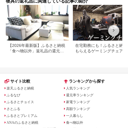
寝具の返礼品に関連している記事の紹介
無料 ふるさと納税 ］
261009_A-
YM004VC01
【2026年最新版】ふるさと納税
在宅勤務にも！ふるさと納税
「食べ物以外」返礼品の還元率
もらえるゲーミングチェアや
ランキング！
スク
サイト比較
ランキングから探す
楽天ふるさと納税
人気ランキング
ふるなび
還元率ランキング
ふるさとチョイス
家電ランキング
さとふる
高額ランキング
ふるさとプレミアム
一人暮らし
ANAのふるさと納税
食べ物以外