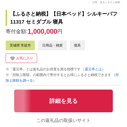
出典：楽天ふるさと納税
【ふるさと納税】【日本ベッド】シルキーパフ
11317 セミダブル 寝具
1,000,000
寄付金額:
円
茨城県 常総市
日用品・雑貨
寝具
お気に入り
※「還元率」とは返礼品のお得度を測る指標です
（還元率とは）
※「控除上限額」の範囲内で寄付するとお得にふるさと納税できます
（控
除上限額を調べる）
詳細を見る
この返礼品の取扱いサイト