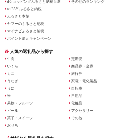
dショッピングふるさと納税百選
その他のランキング
au PAY ふるさと納税
ふるさと本舗
ヤフーのふるさと納税
マイナビふるさと納税
ポイント還元キャンペーン
人気の返礼品から探す
牛肉
定期便
いくら
商品券・金券
カニ
旅行券
うなぎ
家電・電化製品
うに
自転車
米
日用品
果物・フルーツ
化粧品
ビール
アクセサリー
菓子・スイーツ
その他
おせち