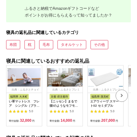
ふるさと納税でAmazonギフトコードなど
ポイントがお得にもらえるって知ってましたか？
寝具の返礼品に関連しているカテゴリ
布団
枕
毛布
タオルケット
その他
寝具に関連しているおすすめの返礼品
出典：ふるさとチョイ
出典：ふるさとプレミ
出典：ふるさとプレミ
出
ス
アム
アム
福岡県 大木町
京都 府京都市
福島県 国見町
山
い草マットレス フレ
【ニッセン】まるで
エアウィーヴ スマー
HB
ア シングル（ブラッ
猫!のようなモフモフ2
ト02 セミダブル
さし
ク） AA323
枚合わせ毛布(猫Feel)
カバ
5.0
5.0
5.0
シングル ロシアンブ
ズ 
ルー(グレー系)［ 京都
32,000
14,000
207,000
寄付金額:
円
寄付金額:
円
寄付金額:
円
寄付
nissen 寝具 吸湿 発
熱 人気 おすすめ 洗え
る ギフト プレゼント
お取り寄せ 通販 送料