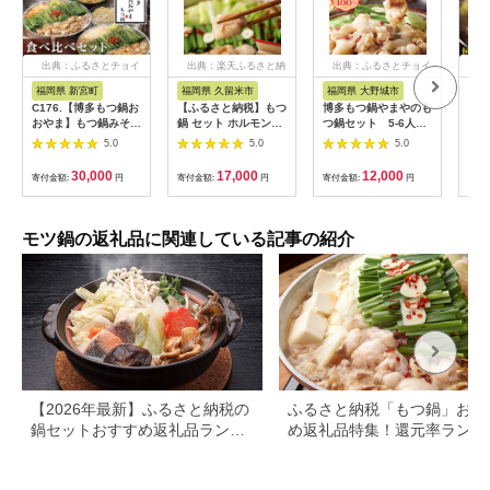
出典：ふるさとチョイ
出典：楽天ふるさと納
出典：ふるさとチョイ
出
ス
税
ス
福岡県 新宮町
福岡県 久留米市
福岡県 大野城市
福岡
C176.【博多もつ鍋お
【ふるさと納税】もつ
博多もつ鍋やまやのも
博多
おやま】もつ鍋みそ・
鍋 セット ホルモン
つ鍋セット 5-6人前
人前
しょうゆ味食べ比べセ
200g × 2パック 3倍
(あごだし醤油味)(大野
味噌
5.0
5.0
5.0
ット各3人前【もつ
希釈 もつ鍋スープ
城市)_ もつ鍋 あごだ
鍋・味噌味】【もつ
350ml ちゃんぽん麺
し 醤油味 やまや メー
30,000
17,000
12,000
寄付金額:
円
寄付金額:
円
寄付金額:
円
寄付
鍋・醤油味】
150g × 2玉 薬味 にん
カー 福岡 人気 おすす
にくスライス 一味唐
め 送料込み 贈答 ギフ
辛子 こだわり だし醤
ト 名物 博多 冷凍
油 モチモチ麺 オリジ
【1260007】
モツ鍋の返礼品に関連している記事の紹介
ナル パッケージ 贈答
用 冷凍 お取り寄せ 福
岡県 久留米市 送料無
料
【2026年最新】ふるさと納税の
ふるさと納税「もつ鍋」おす
鍋セットおすすめ返礼品ランキ
め返礼品特集！還元率ランキ
ング｜人気の種類・寄付額別に
グも
厳選