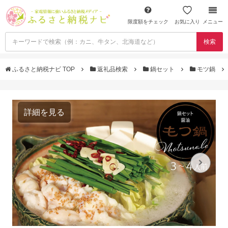
限度額をチェック
お気に入り
メニュー
検索
ふるさと納税ナビ TOP
返礼品検索
鍋セット
モツ鍋
詳細を見る