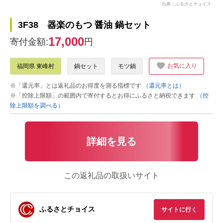
出典：ふるさとチョイス
3F38 器楽のもつ 醤油 鍋セット
17,000
寄付金額:
円
お気に入り
福岡県 東峰村
鍋セット
モツ鍋
※「還元率」とは返礼品のお得度を測る指標です
（還元率とは）
※「控除上限額」の範囲内で寄付するとお得にふるさと納税できます
（控
除上限額を調べる）
詳細を見る
この返礼品の取扱いサイト
ふるさとチョイス
サイトに行く