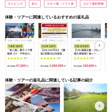
ダイビング
釣り
スキー場・リフト券
ゴルフ場利用権
体験・ツアーに関連しているおすすめの返礼品
出典：JALふるさと納税
出典：ANAのふるさと
出典：ふるさとチョイ
出
納税
ス
千葉県 浦安市
大分県 別府市
京都 府京都市
新
「釣り船」親子ペア乗
【300,000円分】【最
【びわ湖疏水船：びわ
ヤマ
船券【小・中学生のお
短2営業日以内発送】
湖大津港便】春シーズ
アお
子様】
別府市内の旅館やホテ
ン先行予約権（２名様
で2
5.0
5.0
5.0
ルで使用できる宿泊補
分の乗船予約の権利）
の小
助券 楽しい旅の思い
「山
67,000
1,000,000
100,000
寄付金額:
円
寄付金額:
円
寄付金額:
円
寄付
出を！ 宿泊券 大分県
アチ
別府市 3000円 15000
烹 
円 3万円 9万円 15万
円 30万円 ホテル 旅
体験・ツアーの返礼品に関連している記事の紹介
館 温泉 旅行 観光 ト
ラベル 宿泊補助券 チ
ケット クーポン 宿泊
お泊り 別府温泉 別府
観光 地獄めぐり 旅 お
すすめ 人気 体験型 節
約_B030-007