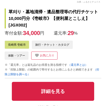
出典：ふるさとチョイス
草刈り・墓地清掃・遺品整理等の代行チケット
10,000円分《壱岐市》【便利屋とこしえ】
[JGX002]
34,000
29
寄付金額:
円
還元率:
%
長崎県 壱岐市
旅行・チケット・カタログ
お気に入り
体験・ツアー
※「還元率」とは返礼品のお得度を測る指標です
（還元率とは）
※「控除上限額」の範囲内で寄付するとお得にふるさと納税できます
（控
除上限額を調べる）
詳細を見る