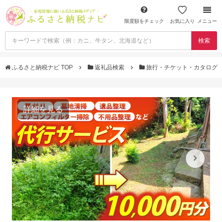
限度額をチェック
お気に入り
メニュー
検索
ふるさと納税ナビ TOP
返礼品検索
旅行・チケット・カタログ
詳細を見る