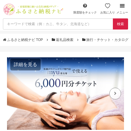
限度額をチェック
お気に入り
メニュー
検索
ふるさと納税ナビ TOP
返礼品検索
旅行・チケット・カタログ
詳細を見る