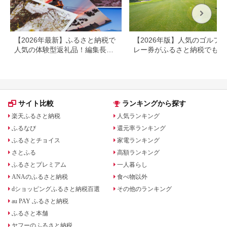
約_B030-007
【2026年最新】ふるさと納税で
【2026年版】人気のゴルフ
人気の体験型返礼品！編集長お
レー券がふるさと納税でもら
すすめ16選
る！
サイト比較
ランキングから探す
楽天ふるさと納税
人気ランキング
ふるなび
還元率ランキング
ふるさとチョイス
家電ランキング
さとふる
高額ランキング
ふるさとプレミアム
一人暮らし
ANAのふるさと納税
食べ物以外
dショッピングふるさと納税百選
その他のランキング
au PAY ふるさと納税
ふるさと本舗
ヤフーのふるさと納税