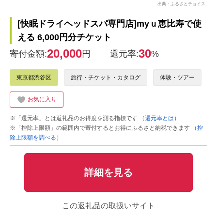
出典：ふるさとチョイス
[快眠ドライヘッドスパ専門店]myｕ恵比寿で使
える 6,000円分チケット
20,000
30
寄付金額:
円
還元率:
%
東京都渋谷区
旅行・チケット・カタログ
体験・ツアー
お気に入り
※「還元率」とは返礼品のお得度を測る指標です
（還元率とは）
※「控除上限額」の範囲内で寄付するとお得にふるさと納税できます
（控
除上限額を調べる）
詳細を見る
この返礼品の取扱いサイト