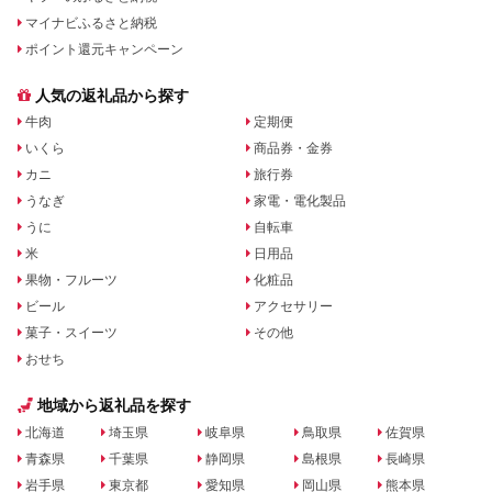
マイナビふるさと納税
ポイント還元キャンペーン
人気の返礼品から探す
牛肉
定期便
いくら
商品券・金券
カニ
旅行券
うなぎ
家電・電化製品
うに
自転車
米
日用品
果物・フルーツ
化粧品
ビール
アクセサリー
菓子・スイーツ
その他
おせち
地域から返礼品を探す
北海道
埼玉県
岐阜県
鳥取県
佐賀県
青森県
千葉県
静岡県
島根県
長崎県
岩手県
東京都
愛知県
岡山県
熊本県