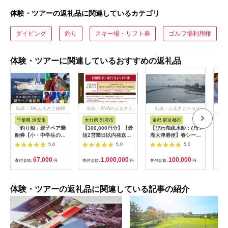
体験・ツアーの返礼品に関連しているカテゴリ
ダイビング
釣り
スキー場・リフト券
ゴルフ場利用権
体験・ツアーに関連しているおすすめの返礼品
出典：JALふるさと納税
出典：ANAのふるさと
出典：ふるさとチョイ
出
納税
ス
千葉県 浦安市
大分県 別府市
京都 府京都市
新
「釣り船」親子ペア乗
【300,000円分】【最
【びわ湖疏水船：びわ
ヤマ
船券【小・中学生のお
短2営業日以内発送】
湖大津港便】春シーズ
アお
子様】
別府市内の旅館やホテ
ン先行予約権（２名様
で2
5.0
5.0
5.0
ルで使用できる宿泊補
分の乗船予約の権利）
の小
助券 楽しい旅の思い
「山
67,000
1,000,000
100,000
寄付金額:
円
寄付金額:
円
寄付金額:
円
寄付
出を！ 宿泊券 大分県
アチ
別府市 3000円 15000
烹 
円 3万円 9万円 15万
円 30万円 ホテル 旅
体験・ツアーの返礼品に関連している記事の紹介
館 温泉 旅行 観光 ト
ラベル 宿泊補助券 チ
ケット クーポン 宿泊
お泊り 別府温泉 別府
観光 地獄めぐり 旅 お
すすめ 人気 体験型 節