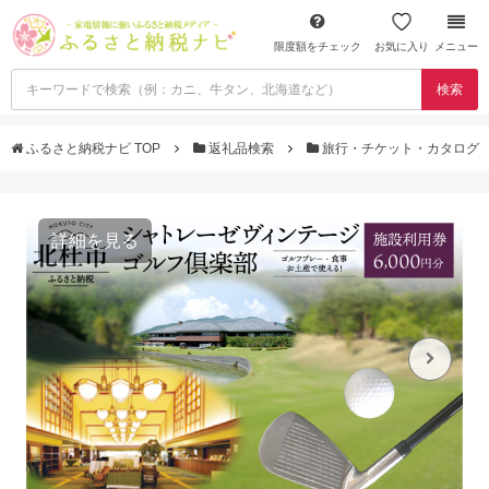
限度額をチェック
お気に入り
メニュー
検索
ふるさと納税ナビ TOP
返礼品検索
旅行・チケット・カタログ
詳細を見る