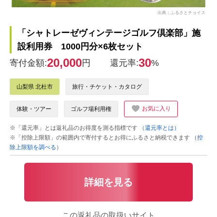
出典：ふるさとチョイス
「シャトレーゼヴィンテージゴルフ倶楽部」施
設利用券 1000円分×6枚セット
20,000
30
寄付金額:
円
還元率:
%
山梨県 北杜市
旅行・チケット・カタログ
お気に入り
体験・ツアー
ゴルフ場利用権
※「還元率」とは返礼品のお得度を測る指標です
（還元率とは）
※「控除上限額」の範囲内で寄付するとお得にふるさと納税できます
（控
除上限額を調べる）
詳細を見る
この返礼品の取扱いサイト