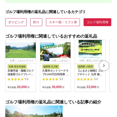
ゴルフ場利用権の返礼品に関連しているカテゴリ
ダイビング
釣り
スキー場・リフト券
ゴルフ場利用権
ゴルフ場利用権に関連しているおすすめの返礼品
出典：ふるさとチョイ
出典：ふるなび
出典：楽天ふるさと納
ス
税
京都 府京丹波町
福岡県 広川町
福岡県 小郡市
愛
京都丹波・瑞穂ゴルフ
久留米カントリークラ
【ふるさと納税】ゴル
ゴル
倶楽部ゴルフプレー利
ブ9,000円分利用券 /
フチケット 九州 福岡
12,
用券（6,000円分）
ゴルフ[AFAD007]
小郡カンツリー倶楽部
[B
5.0
5.0
5.0
[020CK001]
ギフト券 9枚 9000円
楽部
ゴルフ チケット 商品
20,000
30,000
33,000
寄付金額:
円
寄付金額:
円
寄付金額:
円
寄付
券 ゴルフ券 スポーツ
ラウンド 券 福岡県 小
郡市
ゴルフ場利用権の返礼品に関連している記事の紹介