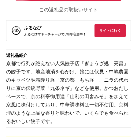
この返礼品の取扱いサイト
ふるなび
サイトに行く
ふるなびマネーチャージで5%即増量中！
返礼品紹介
京都で行列が絶えない人気餃子店「ぎょうざ処 亮昌」
の餃子です。地産地消を心がけ、餡には伏見・中嶋農園
のキャベツや霜降り豚「京の都 もち豚」、ニラの代わ
りに京の伝統野菜「九条ネギ」などを使用。かつおだし
ベースで、京の料亭御用達「山利の田舎みそ」を加えて
京風に味付けしており、中華調味料は一切不使用。京料
理のような上品な香りと味わいで、いくらでも食べられ
るおいしい餃子です。