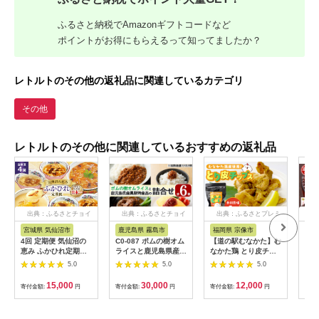
ふるさと納税でAmazonギフトコードなど
ポイントがお得にもらえるって知ってましたか？
レトルトのその他の返礼品に関連しているカテゴリ
その他
レトルトのその他に関連しているおすすめの返礼品
出典：ふるさとチョイ
出典：ふるさとチョイ
出典：ふるさとプレミ
出
ス
ス
アム
宮城県 気仙沼市
鹿児島県 霧島市
福岡県 宗像市
鹿
4回 定期便 気仙沼の
C0-087 ポムの樹オム
【道の駅むなかた】む
AS
恵み ふかひれ定期便
ライスと鹿児島県産黒
なかた鶏 とり皮チッ
当地
[気仙沼市物産振興協
豚特産品の詰め合わせ
プス（手羽先味）
ごど
5.0
5.0
5.0
会 宮城県 気仙沼市
セット(4種計6個)【富
_HA0713
20565327] 魚介 ふか
士食品】
15,000
30,000
12,000
寄付金額:
円
寄付金額:
円
寄付金額:
円
寄付
ひれ フカヒレ 鱶鰭 ス
ープ 丼 茶碗蒸し 4ヶ
月