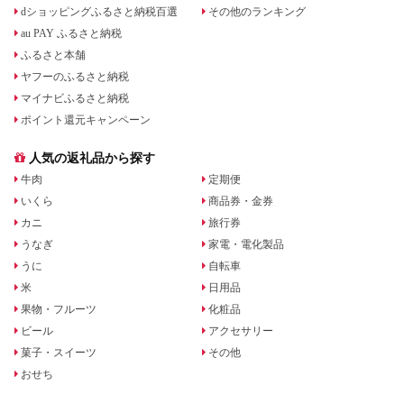
dショッピングふるさと納税百選
その他のランキング
au PAY ふるさと納税
ふるさと本舗
ヤフーのふるさと納税
マイナビふるさと納税
ポイント還元キャンペーン
人気の返礼品から探す
牛肉
定期便
いくら
商品券・金券
カニ
旅行券
うなぎ
家電・電化製品
うに
自転車
米
日用品
果物・フルーツ
化粧品
ビール
アクセサリー
菓子・スイーツ
その他
おせち