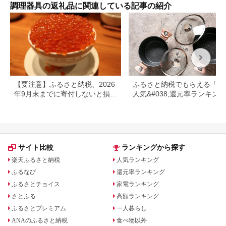
調理器具の返礼品に関連している記事の紹介
【要注意】ふるさと納税、2026
ふるさと納税でもらえる「鍋
年9月末までに寄付しないと損す
人気&#038;還元率ランキング
る可能性大｜10月からの制度変
更を解説
サイト比較
ランキングから探す
楽天ふるさと納税
人気ランキング
ふるなび
還元率ランキング
ふるさとチョイス
家電ランキング
さとふる
高額ランキング
ふるさとプレミアム
一人暮らし
ANAのふるさと納税
食べ物以外