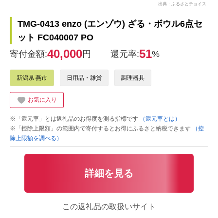
出典：ふるさとチョイス
TMG-0413 enzo (エンゾウ) ざる・ボウル6点セ
ット FC040007 PO
40,000
51
寄付金額:
円
還元率:
%
新潟県 燕市
日用品・雑貨
調理器具
お気に入り
※「還元率」とは返礼品のお得度を測る指標です
（還元率とは）
※「控除上限額」の範囲内で寄付するとお得にふるさと納税できます
（控
除上限額を調べる）
詳細を見る
この返礼品の取扱いサイト