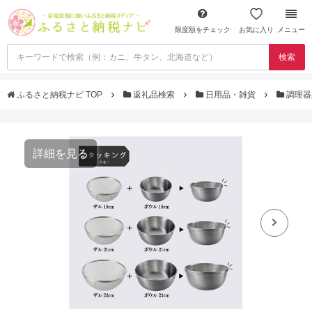
限度額をチェック
お気に入り
メニュー
検索
ふるさと納税ナビ TOP
返礼品検索
日用品・雑貨
調理
詳細を見る