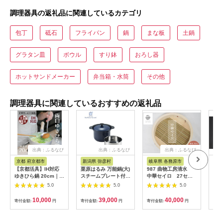
調理器具の返礼品に関連しているカテゴリ
包丁
砥石
フライパン
鍋
まな板
土鍋
グラタン皿
ボウル
すり鉢
おろし器
ホットサンドメーカー
弁当箱・水筒
その他
調理器具に関連しているおすすめの返礼品
出典：ふるなび
出典：ふるなび
出典：ふるなび
京都 府京都市
新潟県 弥彦村
岐阜県 各務原市
静
【京都活具】IH対応
栗原はるみ 万能鍋(大)
987 曲物工房清水
【新
ゆきひら鍋 20cm｜調
スチームプレート付き
中華セイロ 27セン
新
理器具 人気ブランド
(ネイビー) 径約20cm
チ 身
PR
5.0
5.0
5.0
こだわりのキッチンア
ガス･IH対応 | 鍋 新潟
用）
イテム 鍋
県 弥彦村
丁 
10,000
39,000
40,000
寄付金額:
円
寄付金額:
円
寄付金額:
円
寄付
キッ