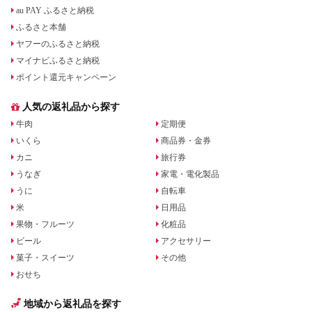
au PAY ふるさと納税
ふるさと本舗
ヤフーのふるさと納税
マイナビふるさと納税
ポイント還元キャンペーン
人気の返礼品から探す
牛肉
定期便
いくら
商品券・金券
カニ
旅行券
うなぎ
家電・電化製品
うに
自転車
米
日用品
果物・フルーツ
化粧品
ビール
アクセサリー
菓子・スイーツ
その他
おせち
地域から返礼品を探す