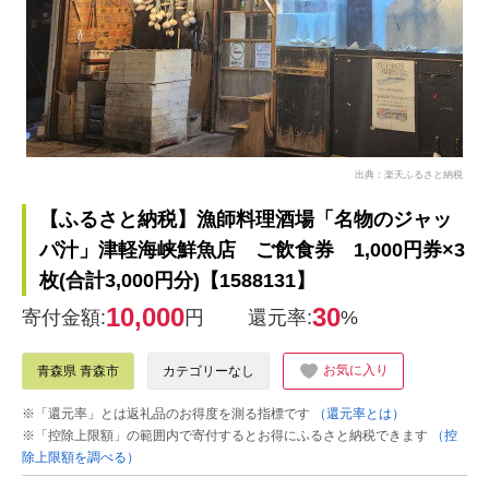
出典：楽天ふるさと納税
【ふるさと納税】漁師料理酒場「名物のジャッ
パ汁」津軽海峡鮮魚店 ご飲食券 1,000円券×3
枚(合計3,000円分)【1588131】
10,000
30
寄付金額:
円
還元率:
%
お気に入り
青森県 青森市
カテゴリーなし
※「還元率」とは返礼品のお得度を測る指標です
（還元率とは）
※「控除上限額」の範囲内で寄付するとお得にふるさと納税できます
（控
除上限額を調べる）