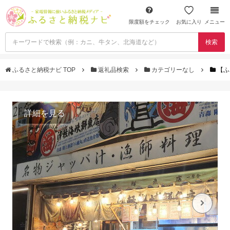
限度額をチェック
お気に入り
メニュー
検索
ふるさと納税ナビ TOP
返礼品検索
カテゴリーなし
【ふ
詳細を見る