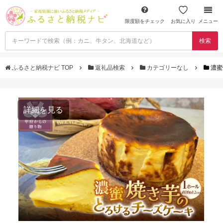
限度額をチェック
お気に入り
メニュー
検索
ふるさと納税ナビ TOP
返礼品検索
カテゴリーなし
濃蜜
詳細を見る