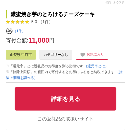
出典：ふるラボ
濃蜜焼き芋のとろけるチーズケーキ
5.0 （1件）
（1件）
11,000
寄付金額:
円
お気に入り
山梨県 甲府市
カテゴリーなし
※「還元率」とは返礼品のお得度を測る指標です
（還元率とは）
※「控除上限額」の範囲内で寄付するとお得にふるさと納税できます
（控
除上限額を調べる）
詳細を見る
この返礼品の取扱いサイト