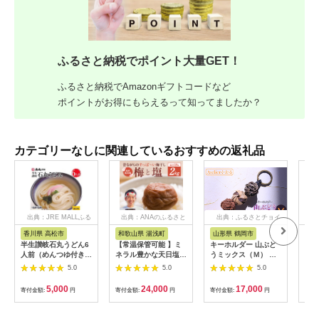
ふるさと納税でポイント大量GET！
ふるさと納税でAmazonギフトコードなど
ポイントがお得にもらえるって知ってましたか？
カテゴリーなしに関連しているおすすめの返礼品
出典：JRE MALLふる
出典：ANAのふるさと
出典：ふるさとチョイ
出
さと納税
納税
ス
香川県 高松市
和歌山県 湯浅町
山形県 鶴岡市
鹿
半生讃岐石丸うどん6
【常温保管可能 】ミ
キーホルダー 山ぶど
【ふ
人前（めんつゆ付き）
ネラル豊かな天日塩だ
うミックス（Ｍ） 山
ひか
麺300g×2袋
けで漬けた無添加梅干
形県鶴岡市 アトリエ
きほ
5.0
5.0
5.0
し2kg 梅ボーイズ｜
かおる | 山葡萄 雑貨
定期
南高梅
キーホルダー ギフト
5k
5,000
24,000
17,000
寄付金額:
円
寄付金額:
円
寄付金額:
円
寄付
B201_EP6024
贈り物 お取り寄せ 返
びく
礼品
産 
飯 