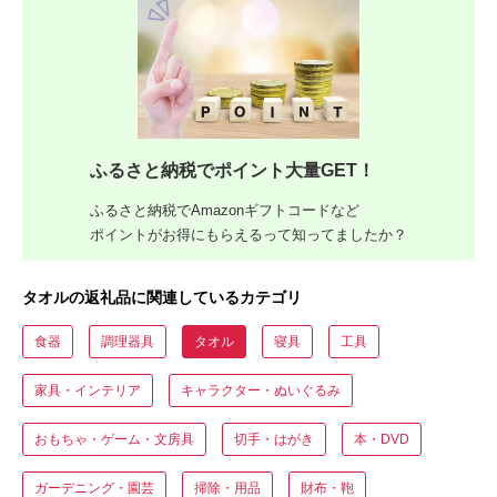
ふるさと納税でポイント大量GET！
ふるさと納税でAmazonギフトコードなど
ポイントがお得にもらえるって知ってましたか？
タオルの返礼品に関連しているカテゴリ
食器
調理器具
タオル
寝具
工具
家具・インテリア
キャラクター・ぬいぐるみ
おもちゃ・ゲーム・文房具
切手・はがき
本・DVD
ガーデニング・園芸
掃除・用品
財布・鞄