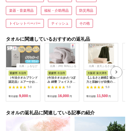
楽器・音楽用品
福祉・介助用品
防災用品
トイレットペーパー
ティッシュ
その他
タオルに関連しているおすすめの返礼品
出典：ふるなび
出典：JRE MALLふる
出典：楽天ふるさと納
出典
さと納税
税
愛媛県 今治市
愛媛県 今治市
大阪府 泉大津市
愛
（今治タオルブランド
(今治タオル)わたつぼ
【ふるさと納税】吸水
(今
認定品）エアーかお
み 綿蕾 フェイスタオ
力と肌触りが自慢のデ
ット
る ダディボーイ フ
ル3枚セット アッシュ
イリーユース大判バス
ット
5.0
5.0
5.0
ェイスタオル １枚
モーブ
タオル 2枚セット（2
【I
（スノーホワイト）
【I003830FT3P】
色選べる大判タオル）
【1
9,000
16,000
11,500
寄付金額:
円
寄付金額:
円
寄付金額:
円
寄付
【I002220FT1SW】
【1666368】
| バスタオル タオル
浅野撚糸 スーパー
大判 泉州タオル 吸水
ZEROⓇ
力タオル 2枚セット
タオルセット 単色タ
タオルの返礼品に関連している記事の紹介
オル 2色セットタオル
手拭き 綿 タオルガー
ゼ タオル日本製