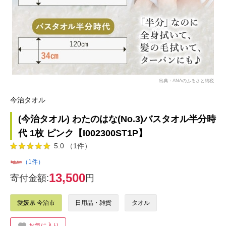
出典：ANAのふるさと納税
今治タオル
(今治タオル) わたのはな(No.3)バスタオル半分時
代 1枚 ピンク【I002300ST1P】
5.0 （1件）
（1件）
13,500
寄付金額:
円
愛媛県 今治市
日用品・雑貨
タオル
お気に入り