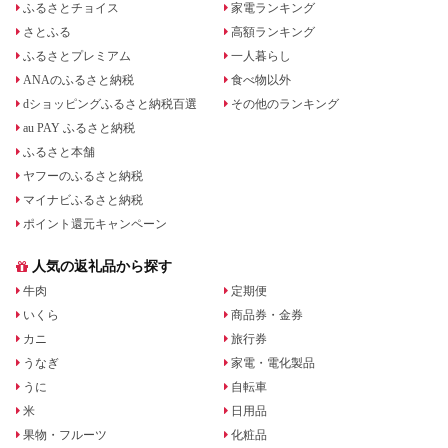
ふるさとチョイス
家電ランキング
さとふる
高額ランキング
ふるさとプレミアム
一人暮らし
ANAのふるさと納税
食べ物以外
dショッピングふるさと納税百選
その他のランキング
au PAY ふるさと納税
ふるさと本舗
ヤフーのふるさと納税
マイナビふるさと納税
ポイント還元キャンペーン
人気の返礼品から探す
牛肉
定期便
いくら
商品券・金券
カニ
旅行券
うなぎ
家電・電化製品
うに
自転車
米
日用品
果物・フルーツ
化粧品