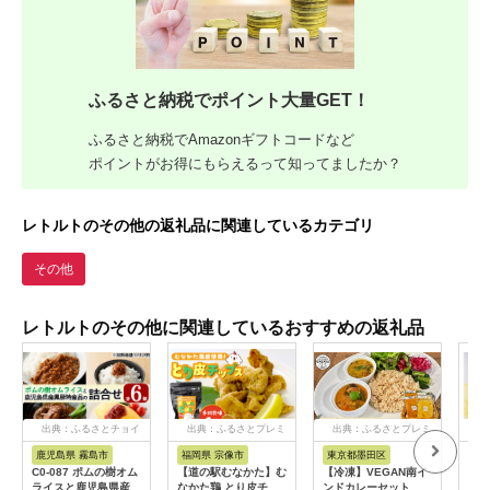
ふるさと納税でポイント大量GET！
ふるさと納税でAmazonギフトコードなど
ポイントがお得にもらえるって知ってましたか？
レトルトのその他の返礼品に関連しているカテゴリ
その他
レトルトのその他に関連しているおすすめの返礼品
出典：ふるさとチョイ
出典：ふるさとプレミ
出典：ふるさとプレミ
出
ス
アム
アム
鹿児島県 霧島市
福岡県 宗像市
東京都墨田区
愛
C0-087 ポムの樹オム
【道の駅むなかた】む
【冷凍】VEGAN南イ
若鯱
ライスと鹿児島県産黒
なかた鶏 とり皮チッ
ンドカレーセット 本
噌煮