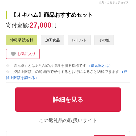
出典：ふるさとチョイス
【オキハム】商品おすすめセット
27,000
寄付金額:
円
沖縄県 読谷村
加工食品
レトルト
その他
お気に入り
※「還元率」とは返礼品のお得度を測る指標です
（還元率とは）
※「控除上限額」の範囲内で寄付するとお得にふるさと納税できます
（控
除上限額を調べる）
詳細を見る
この返礼品の取扱いサイト