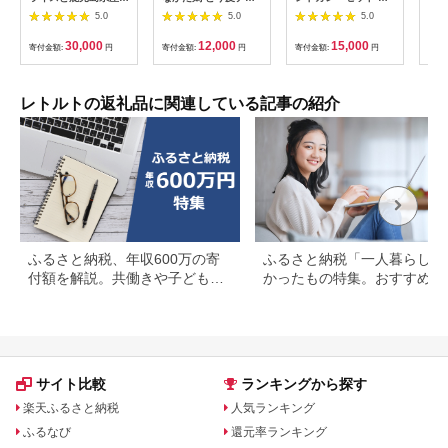
豚特産品の詰め合わせ
プス（手羽先味）
格的 総菜 レトルト ヴ
5.0
5.0
5.0
セット(4種計6個)【富
_HA0713
ィーガン ベジタリア
士食品】
ン 植物性素材だけ 辛
30,000
12,000
15,000
寄付金額:
円
寄付金額:
円
寄付金額:
円
寄付
味は控え目
レトルトの返礼品に関連している記事の紹介
ふるさと納税、年収600万の寄
ふるさと納税「一人暮らし」
付額を解説。共働きや子どもが
かったもの特集。おすすめ返
いる場合も
品を紹介
サイト比較
ランキングから探す
楽天ふるさと納税
人気ランキング
ふるなび
還元率ランキング