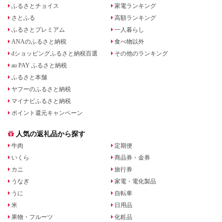
ふるさとチョイス
家電ランキング
さとふる
高額ランキング
ふるさとプレミアム
一人暮らし
ANAのふるさと納税
食べ物以外
dショッピングふるさと納税百選
その他のランキング
au PAY ふるさと納税
ふるさと本舗
ヤフーのふるさと納税
マイナビふるさと納税
ポイント還元キャンペーン
人気の返礼品から探す
牛肉
定期便
いくら
商品券・金券
カニ
旅行券
うなぎ
家電・電化製品
うに
自転車
米
日用品
果物・フルーツ
化粧品