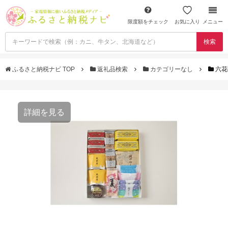
限度額をチェック
お気に入り
メニュー
検索
ふるさと納税ナビ TOP
返礼品検索
カテゴリーなし
六花
詳細を見る