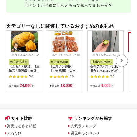
ポイントがお得にもらえるって知ってましたか？
カテゴリーなしに関連しているおすすめの返礼品
出典：楽天ふるさと納
出典：楽天ふるさと納
出典：ANAのふるさと
出
税
税
納税
岩手県 宮古市
石川県 志賀町
香川県 多度津町
群
【ふるさと納税】【三
【ふるさと納税】
個性アスパラ（L-2L
デル
陸宮古重茂産】無添加
【ご自宅用】 ふぞろ
混合）さぬきのめざめ
リッ
焼きうに 80g×2、5、
い ころ柿 約800g
1kg (訳あり)【L-14】
本 
5.0
5.0
5.0
10、30個セット_ 焼
【期間限定発送】 [米
製品
きうに うに ウニ 雲丹
吉農園 石川県 志賀町
加 
24,000
18,000
9,000
寄付金額:
円
寄付金額:
円
寄付金額:
円
寄付
焼きウニ 無添加 おか
BA4132] 干柿 干し柿
ルモン
ず おつまみ 酒の肴 ご
柿 かき 枯露柿 果物
キッ
はんのお供 惣菜 魚介
くだもの ドラフルー
マト
海産物 岩手県 宮古市
ツ 800グラム 自然の
産地直送 冷凍 贈答 ギ
甘さ 手作り てづくり
フト 送料無料 【配送
最勝柿 ふるさと納税
不可地域：離島】
サイト比較
ランキングから探す
【G1335814】
楽天ふるさと納税
人気ランキング
ふるなび
還元率ランキング