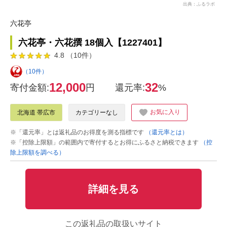
出典：ふるラボ
六花亭
六花亭・六花撰 18個入【1227401】
4.8 （10件）
（10件）
12,000
32
寄付金額:
円
還元率:
%
お気に入り
北海道 帯広市
カテゴリーなし
※「還元率」とは返礼品のお得度を測る指標です
（還元率とは）
※「控除上限額」の範囲内で寄付するとお得にふるさと納税できます
（控
除上限額を調べる）
詳細を見る
この返礼品の取扱いサイト