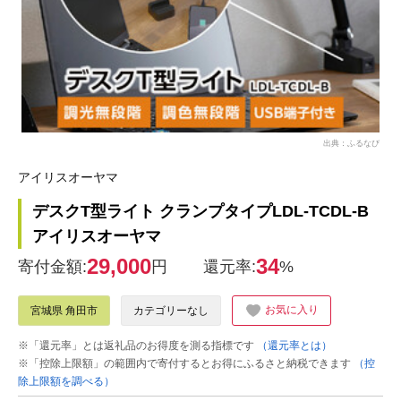
出典：ふるなび
アイリスオーヤマ
デスクT型ライト クランプタイプLDL-TCDL-B
アイリスオーヤマ
29,000
34
寄付金額:
円
還元率:
%
お気に入り
宮城県 角田市
カテゴリーなし
※「還元率」とは返礼品のお得度を測る指標です
（還元率とは）
※「控除上限額」の範囲内で寄付するとお得にふるさと納税できます
（控
除上限額を調べる）