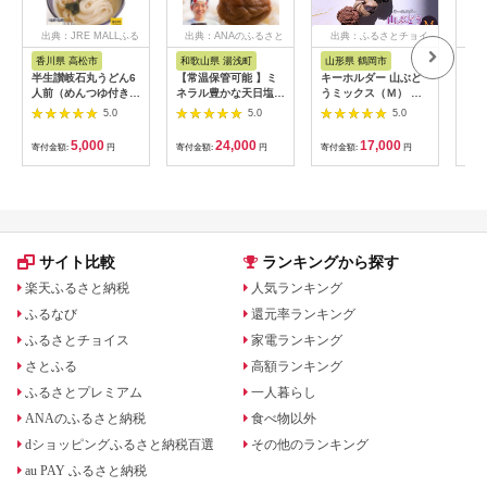
出典：JRE MALLふる
出典：ANAのふるさと
出典：ふるさとチョイ
出
さと納税
納税
ス
香川県 高松市
和歌山県 湯浅町
山形県 鶴岡市
佐
半生讃岐石丸うどん6
【常温保管可能 】ミ
キーホルダー 山ぶど
【伊
人前（めんつゆ付き）
ネラル豊かな天日塩だ
うミックス（Ｍ） 山
ース
麺300g×2袋
けで漬けた無添加梅干
形県鶴岡市 アトリエ
5.0
5.0
5.0
し2kg 梅ボーイズ｜
かおる | 山葡萄 雑貨
南高梅
キーホルダー ギフト
5,000
24,000
17,000
寄付金額:
円
寄付金額:
円
寄付金額:
円
寄付
B201_EP6024
贈り物 お取り寄せ 返
礼品
サイト比較
ランキングから探す
楽天ふるさと納税
人気ランキング
ふるなび
還元率ランキング
ふるさとチョイス
家電ランキング
さとふる
高額ランキング
ふるさとプレミアム
一人暮らし
ANAのふるさと納税
食べ物以外
dショッピングふるさと納税百選
その他のランキング
au PAY ふるさと納税