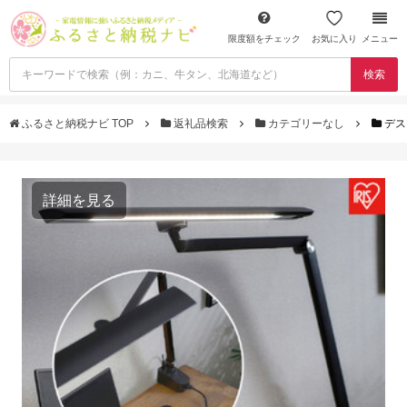
限度額をチェック
お気に入り
メニュー
検索
ふるさと納税ナビ TOP
返礼品検索
カテゴリーなし
デス
詳細を見る