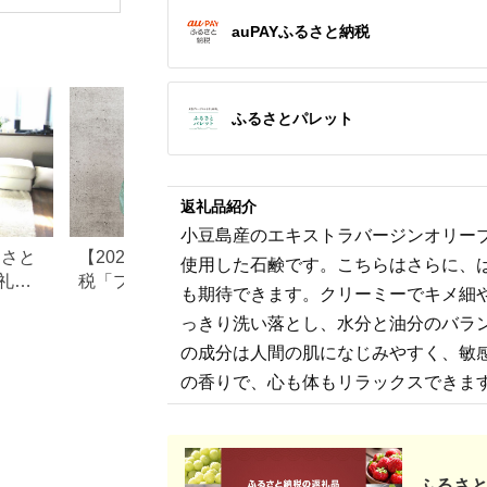
auPAYふるさと納税
ふるさとパレット
返礼品紹介
小豆島産のエキストラバージンオリー
るさと
【2026年最新】ふるさと納
【2026年最新】ふ
使用した石鹸です。こちらはさらに、
礼品
税「プロテイン」の還元率
税の美容おすすめ
も期待できます。クリーミーでキメ細
ランキング
グ｜美容家電・コ
っきり洗い落とし、水分と油分のバラ
キンケアを比較
の成分は人間の肌になじみやすく、敏
の香りで、心も体もリラックスできま
ふるさと