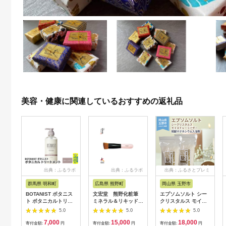
美容・健康に関連しているおすすめの返礼品
出典：ふるラボ
出典：ふるラボ
出典：ふるさとプレミ
アム
群馬県 明和町
広島県 熊野町
岡山県 玉野市
BOTANIST ボタニス
文宏堂 熊野化粧筆
エプソムソルト シー
ト ボタニカルトリー
ミネラル＆リキッドフ
クリスタルス モイス
トメント 単品【ダメ
ァンデ用ブラシ
チャーライザー 入浴
5.0
5.0
5.0
ージケア】
NCB249
剤 2.2kg×2個
7,000
15,000
18,000
寄付金額:
円
寄付金額:
円
寄付金額:
円