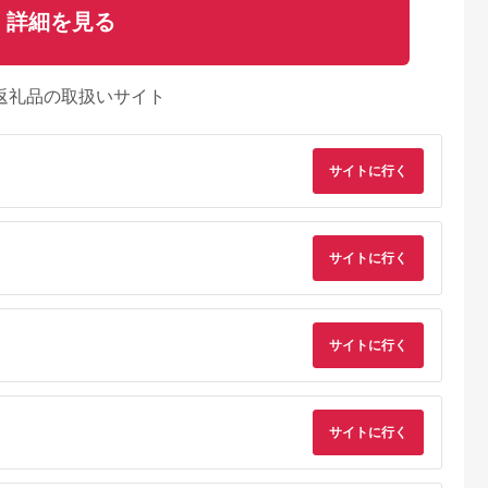
詳細を見る
返礼品の取扱いサイト
サイトに行く
サイトに行く
サイトに行く
AYふるさと納
出典：auPAYふるさと納
出典：ふるさとプレミ
出典：auPAYふるさと
税
税
アム
豆島町
和歌山県 有田川町
長崎県 島原市
埼玉県 美里町
(うる) サ
有田川町製造 入浴剤
DE203 島原美人フェ
プラチナ＆オースト
サイトに行く
製ファインバ
バラエティー セット
イスマスク【源泉
ッチクリーム 【大人
ワーヘッド
約130日分 10種入り
50％配合】 1枚 ～
の保湿ケア】 ／ ジェ
5.0
5.0
5.0
5.0
植物の力と炭酸泉でぷ
ルクリーム 保湿 うる
32,000
10,000
2,000
18,000
るっと肌～ [ フェイス
おい べたつかない ス
円
寄付金額:
円
寄付金額:
円
寄付金額:
円