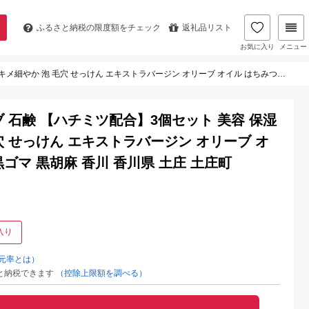
ふるさと納税の
限度額をチェック
返礼品リスト
お気に入り
メニュー
 エキストラバージン オリーブ オイル はちみつ 蜂蜜 ハチミツ 黒ゴマ 黒胡麻 香川 香川県 土庄 土庄町
ブ 石鹸 【ハチミツ配合】3個セット 美容 保湿
穴 せっけん エキストラバージン オリーブ オ
黒ゴマ 黒胡麻 香川 香川県 土庄 土庄町
入り
元率とは）
と納税できます
（控除上限額を調べる）