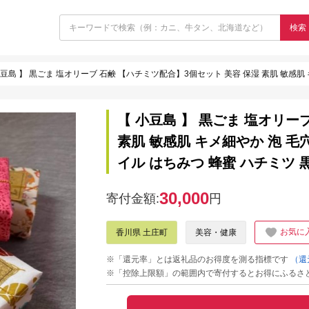
検索
豆島 】 黒ごま 塩オリーブ 石鹸 【ハチミツ配合】3個セット 美容 保湿 素肌 敏感肌 キメ細やか 泡 毛穴 せっけん
【 小豆島 】 黒ごま 塩オリー
素肌 敏感肌 キメ細やか 泡 毛
イル はちみつ 蜂蜜 ハチミツ 
30,000
寄付金額:
円
お気に
香川県 土庄町
美容・健康
※「還元率」とは返礼品のお得度を測る指標です
（還
※「控除上限額」の範囲内で寄付するとお得にふるさ