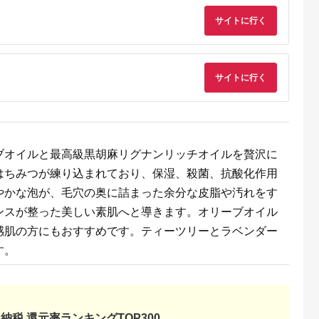
マスク パック 源泉配
キンケア 成分 こだわ
合 長崎県 島原市 ]
り 乾燥対策 スキンケ
サイトに行く
ア しっとり 潤いキー
プ 毎日ケア [No.047]
サイトに行く
ブオイルと最高級黒胡麻リグナンリッチオイルを贅沢に
るさと納
はちみつが練り込まれており、保湿、殺菌、抗酸化作用
ランキン
やかな泡が、毛穴の奥に詰まった余分な皮脂や汚れをす
スメ・ス
ンスが整った美しい素肌へと導きます。オリーブオイル
感肌の方にもおすすめです。ティーツリーとラベンダー
す。
納税 還元率ランキングTOP300