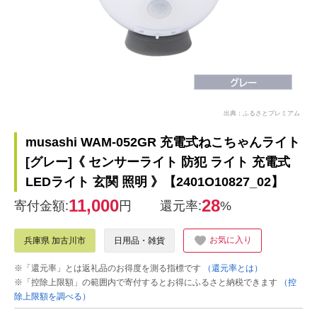
出典：ふるさとプレミアム
musashi WAM-052GR 充電式ねこちゃんライト
[グレー]《 センサーライト 防犯 ライト 充電式
LEDライト 玄関 照明 》【2401O10827_02】
11,000
28
寄付金額:
円
還元率:
%
お気に入り
兵庫県 加古川市
日用品・雑貨
※「還元率」とは返礼品のお得度を測る指標です
（還元率とは）
※「控除上限額」の範囲内で寄付するとお得にふるさと納税できます
（控
除上限額を調べる）