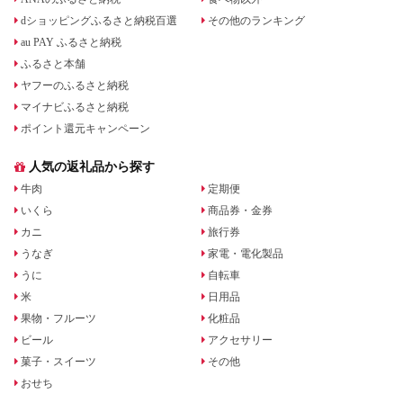
dショッピングふるさと納税百選
その他のランキング
au PAY ふるさと納税
ふるさと本舗
ヤフーのふるさと納税
マイナビふるさと納税
ポイント還元キャンペーン
人気の返礼品から探す
牛肉
定期便
いくら
商品券・金券
カニ
旅行券
うなぎ
家電・電化製品
うに
自転車
米
日用品
果物・フルーツ
化粧品
ビール
アクセサリー
菓子・スイーツ
その他
おせち