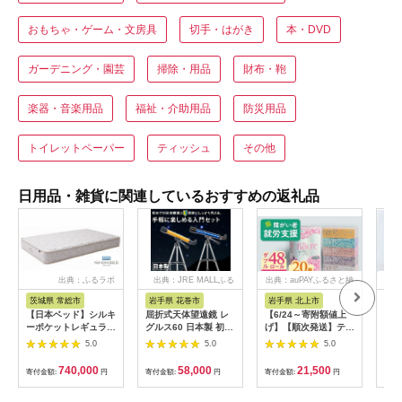
おもちゃ・ゲーム・文房具
切手・はがき
本・DVD
ガーデニング・園芸
掃除・用品
財布・鞄
楽器・音楽用品
福祉・介助用品
防災用品
トイレットペーパー
ティッシュ
その他
日用品・雑貨に関連しているおすすめの返礼品
出典：ふるラボ
出典：JRE MALLふる
出典：auPAYふるさと納
出
さと納税
税
茨城県 常総市
岩手県 花巻市
岩手県 北上市
岐
【日本ベッド】シルキ
屈折式天体望遠鏡 レ
【6/24～寄附額値上
イホ
ーポケットレギュラー
グルス60 日本製 初心
げ】【順次発送】ティ
菓子
11334 シングル 日本
者用 スマホ撮影 (カラ
ッシュペーパー 20箱
5.0
5.0
5.0
ベッド シルキーポケ
ー：オレンジ）
＆ トイレットロール
ットレギュラー シン
【1835-2】
(ダブル) 48個 福祉施
740,000
58,000
21,500
寄付金額:
円
寄付金額:
円
寄付金額:
円
寄付
グル 通気性 ロングセ
設支援 日用品 常備品
ラー 放湿性 ※沖縄
備蓄品 box ちり紙 テ