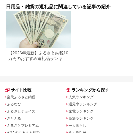
県・離島への配送不可
ィシュー ボックステ
ィッシュ パルプ
日用品・雑貨の返礼品に関連している記事の紹介
100％ 無香料 1箱
400枚 東北産 製造元
北上市 トイレットペ
ーパー ダブル シング
ル 岩手県 北上市
E0292R0806-13
【2026年最新】ふるさと納税10
万円のおすすめ返礼品ランキン
グ｜食品・家電・日用品を厳選
サイト比較
ランキングから探す
楽天ふるさと納税
人気ランキング
ふるなび
還元率ランキング
ふるさとチョイス
家電ランキング
さとふる
高額ランキング
ふるさとプレミアム
一人暮らし
ANAのふるさと納税
食べ物以外