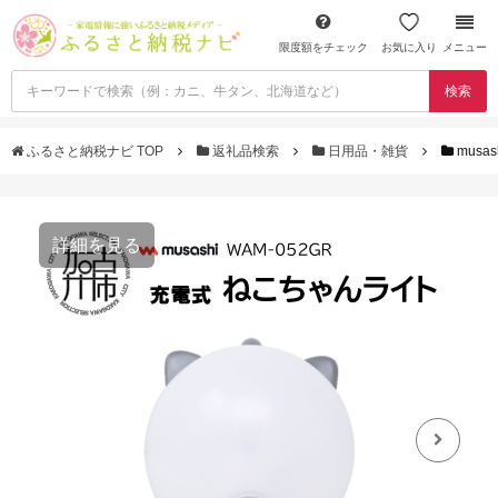
限度額をチェック
お気に入り
メニュー
検索
ふるさと納税ナビ TOP
返礼品検索
日用品・雑貨
musa
詳細を見る