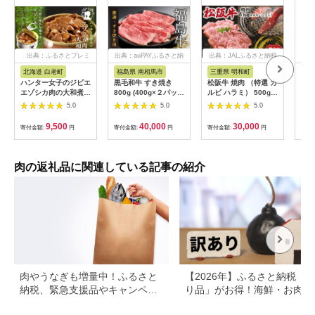
出典：ふるさとプレミ
出典：auPAYふるさと納
出典：JALふるさと納税
出典
アム
税
北海道 白老町
福島県 南相馬市
三重県 明和町
宮
ハンター女子のジビエ
黒毛和牛 すき焼き
松阪牛 焼肉 （特選 カ
宮崎
エゾシカ肉の大和煮 6
800g (400g×２パッ
ルビ ハラミ） 500g
計3.
缶セット AI033
ク) 福島牛 | 国産 肉
肉 牛 牛肉 和牛 ブラ
袋)
5.0
5.0
5.0
和牛 牛肉 霜降り 赤身
ンド牛 高級 国産 霜降
済
お肉 ギフト お取り寄
り 冷凍 ふるさと 人気
9,500
40,000
30,000
寄付金額:
円
寄付金額:
円
寄付金額:
円
寄付
せ プレゼント 今野畜
焼肉 焼肉用 BBQ バ
産 福島 bp002-aa
ーベキュー SS38
肉の返礼品に関連している記事の紹介
肉やうなぎも増量中！ふるさと
【2026年】ふるさと納税「
納税、緊急支援品やキャンペー
り品」がお得！海鮮・お肉・
ン中の返礼品
イーツ返礼品特集