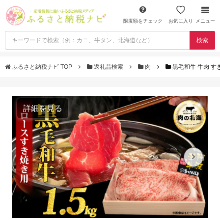
限度額をチェック
お気に入り
メニュー
検索
ふるさと納税ナビ TOP
返礼品検索
肉
黒毛和牛 牛肉 すき
詳細を見る