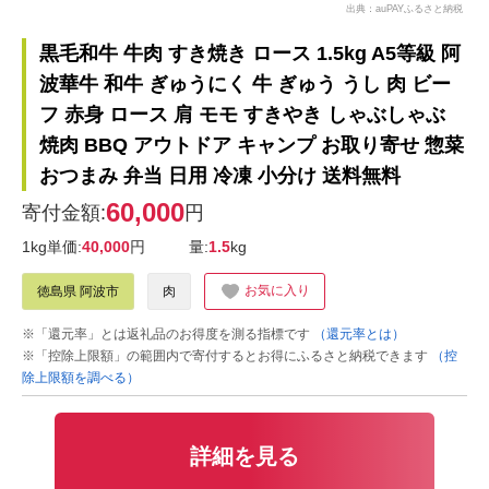
出典：auPAYふるさと納税
黒毛和牛 牛肉 すき焼き ロース 1.5kg A5等級 阿
波華牛 和牛 ぎゅうにく 牛 ぎゅう うし 肉 ビー
フ 赤身 ロース 肩 モモ すきやき しゃぶしゃぶ
焼肉 BBQ アウトドア キャンプ お取り寄せ 惣菜
おつまみ 弁当 日用 冷凍 小分け 送料無料
60,000
寄付金額:
円
1kg単価:
40,000
円
量:
1.5
kg
お気に入り
徳島県 阿波市
肉
※「還元率」とは返礼品のお得度を測る指標です
（還元率とは）
※「控除上限額」の範囲内で寄付するとお得にふるさと納税できます
（控
除上限額を調べる）
詳細を見る