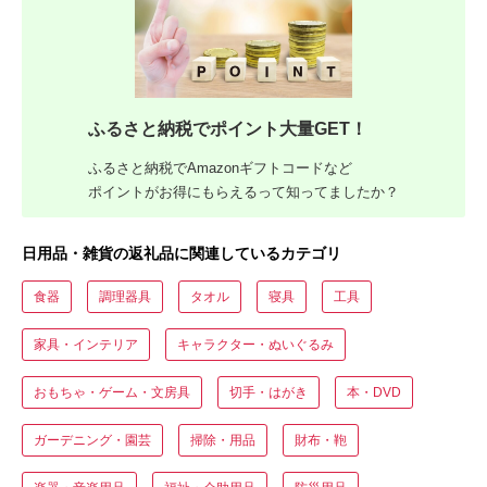
ふるさと納税でポイント大量GET！
ふるさと納税でAmazonギフトコードなど
ポイントがお得にもらえるって知ってましたか？
日用品・雑貨の返礼品に関連しているカテゴリ
食器
調理器具
タオル
寝具
工具
家具・インテリア
キャラクター・ぬいぐるみ
おもちゃ・ゲーム・文房具
切手・はがき
本・DVD
ガーデニング・園芸
掃除・用品
財布・鞄