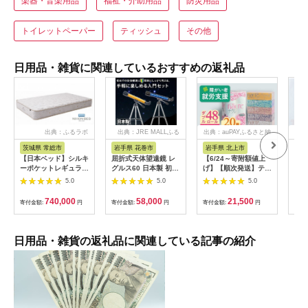
楽器・音楽用品
福祉・介助用品
防災用品
トイレットペーパー
ティッシュ
その他
日用品・雑貨に関連しているおすすめの返礼品
出典：ふるラボ
出典：JRE MALLふる
出典：auPAYふるさと納
出
さと納税
税
茨城県 常総市
岩手県 花巻市
岩手県 北上市
岐
【日本ベッド】シルキ
屈折式天体望遠鏡 レ
【6/24～寄附額値上
イホ
ーポケットレギュラー
グルス60 日本製 初心
げ】【順次発送】ティ
菓子
11334 シングル 日本
者用 スマホ撮影 (カラ
ッシュペーパー 20箱
5.0
5.0
5.0
ベッド シルキーポケ
ー：オレンジ）
＆ トイレットロール
ットレギュラー シン
【1835-2】
(ダブル) 48個 福祉施
740,000
58,000
21,500
寄付金額:
円
寄付金額:
円
寄付金額:
円
寄付
グル 通気性 ロングセ
設支援 日用品 常備品
ラー 放湿性 ※沖縄
備蓄品 box ちり紙 テ
県・離島への配送不可
ィシュー ボックステ
ィッシュ パルプ
日用品・雑貨の返礼品に関連している記事の紹介
100％ 無香料 1箱
400枚 東北産 製造元
北上市 トイレットペ
ーパー ダブル シング
ル 岩手県 北上市
E0292R0806-13