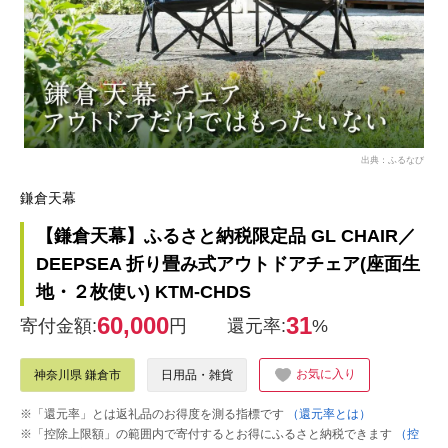
出典：ふるなび
鎌倉天幕
【鎌倉天幕】ふるさと納税限定品 GL CHAIR／
DEEPSEA 折り畳み式アウトドアチェア(座面生
地・２枚使い) KTM-CHDS
60,000
31
寄付金額:
円
還元率:
%
お気に入り
神奈川県 鎌倉市
日用品・雑貨
※「還元率」とは返礼品のお得度を測る指標です
（還元率とは）
※「控除上限額」の範囲内で寄付するとお得にふるさと納税できます
（控