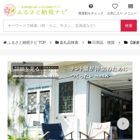
限度額をチェック
お気に入り
メニュー
検索
ふるさと納税ナビ TOP
返礼品検索
日用品・雑貨
【鎌倉
詳細を見る